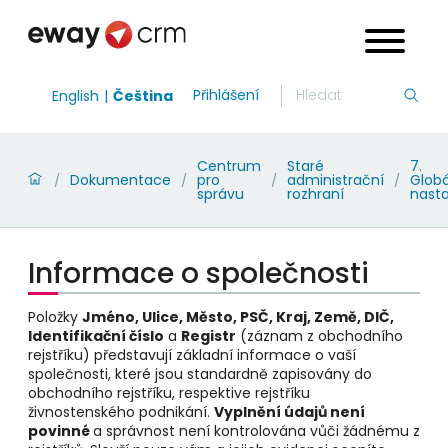
Přihlášení
English
Čeština
Centrum
Staré
7.
Dokumentace
pro
administrační
Globá
/
/
/
/
správu
rozhraní
nast
Informace o společnosti
Položky
Jméno, Ulice, Město, PSČ, Kraj, Země, DIČ,
Identifikační číslo
a
Registr
(záznam z obchodního
rejstříku) představují základní informace o vaší
společnosti, které jsou standardně zapisovány do
obchodního rejstříku, respektive rejstříku
živnostenského podnikání.
Vyplnění údajů není
povinné
a správnost není kontrolována vůči žádnému z