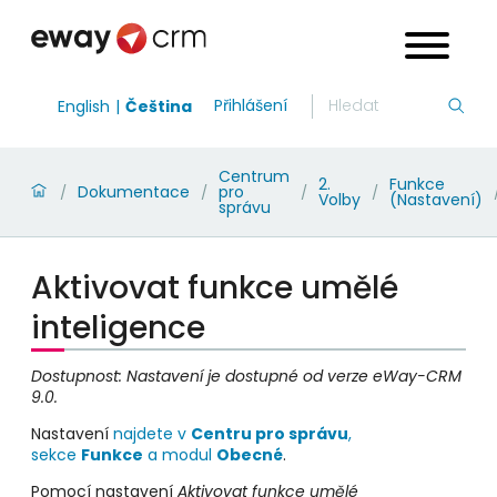
Přihlášení
English
Čeština
Centrum
2.
Funkce
Dokumentace
pro
/
/
/
/
Volby
(Nastavení)
správu
Aktivovat funkce umělé
inteligence
Dostupnost: Nastavení je dostupné od verze eWay-CRM
9.0.
Nastavení
najdete v
Centru pro správu
,
sekce
Funkce
a modul
Obecné
.
Pomocí nastavení
Aktivovat funkce umělé