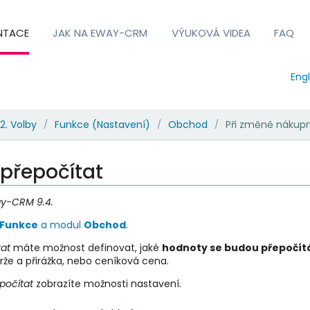
NTACE
JAK NA EWAY-CRM
VÝUKOVÁ VIDEA
FAQ
Engl
2. Volby
Funkce (Nastavení)
Obchod
Při změně nákupn
/
/
/
 přepočítat
ay-CRM 9.4.
Funkce
a modul
Obchod
.
at
máte možnost definovat, jaké
hodnoty se budou přepočítá
že a přirážka, nebo ceníková cena.
počítat
zobrazíte možnosti nastavení.