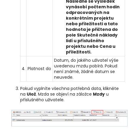
Následně se výsledek
vynásobí počtem hodin
odpracovaných na
konkrétním projektu
nebo příležitosti a tato
hodnota je přičtena do
pole
Skutečné náklady
lidí u příslušného
projektu nebo
Cena
u
příležitosti.
Datum, do jakého uživatel výše
uvedenou mzdu pobírá. Pokud
4
Platnost do
není známé, žádné datum se
neuvede.
Pokud vyplníte všechna potřebná data, klikněte
na
Ulož
. Mzda se objeví na záložce
Mzdy
u
příslušného uživatele.