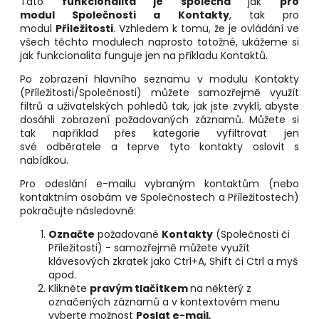
Tato
funkcionalita je společná
jak
pro
modul Společnosti a Kontakty
, tak pro
modul
Příležitosti
. Vzhledem k tomu, že je ovládání ve
všech těchto modulech naprosto totožné, ukážeme si
jak funkcionalita funguje jen na příkladu Kontaktů.
Po zobrazení hlavního seznamu v modulu Kontakty
(Příležitosti/Společnosti) můžete samozřejmě využít
filtrů a uživatelských pohledů tak, jak jste zvyklí, abyste
dosáhli zobrazení požadovaných záznamů. Můžete si
tak například přes kategorie vyfiltrovat jen
své odběratele a teprve tyto kontakty oslovit s
nabídkou.
Pro odeslání e-mailu vybraným kontaktům (nebo
kontaktním osobám ve Společnostech a Příležitostech)
pokračujte následovně:
Označte
požadované
Kontakty
(Společnosti či
Příležitosti) - samozřejmě můžete využít
klávesových zkratek jako Ctrl+A, Shift či Ctrl a myš
apod.
Klikněte
pravým tlačítkem
na některý z
označených záznamů a v kontextovém menu
vyberte možnost
Poslat e-mail
.