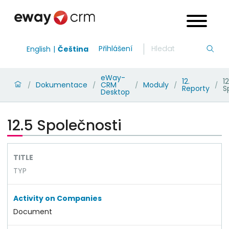
Přihlášení
English
Čeština
eWay-
12.
12
Dokumentace
CRM
Moduly
/
/
/
/
/
Reporty
S
Desktop
12.5 Společnosti
TITLE
TYP
Activity on Companies
Document