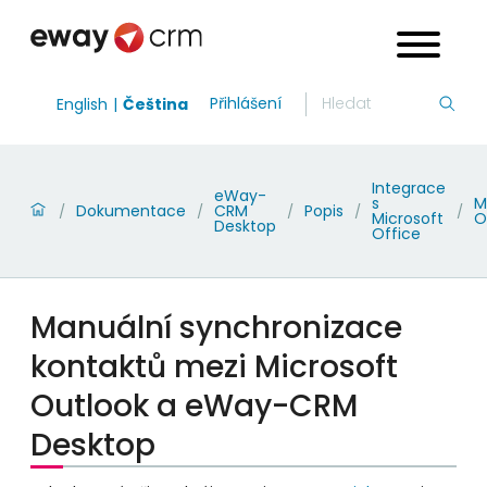
Přihlášení
English
Čeština
Integrace
eWay-
s
M
Dokumentace
CRM
Popis
/
/
/
/
/
Microsoft
O
Desktop
Office
Manuální synchronizace
kontaktů mezi Microsoft
Outlook a eWay-CRM
Desktop