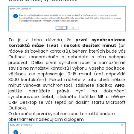
To je z toho důvodu, že
pr
vní synchronizace
kontaktů může trvat i několik desítek minut
(při
řádově tisícovkách kontaktů)
,
během kterých bude váš
Outlook zaneprázdněn a nebudete s ním schopni
pracovat. Délka první synchronizace je samozřejmě
závislá na množství kontaktů i výkonu Vašeho počítače,
většinou ale nepřesahuje 10-15 minut (což odpovídá
3000 kontaktům). Pokud můžete v tuto chvíli několik
minut věnovat synchronizaci, stiskněte tlačítko
ANO
,
jestliže nemůžete právě nyní na dokončení
synchronizace čekat, stiskněte tlačítko
NE
a eWay-
CRM Desktop se vás zeptá při dalším startu Microsoft
Outlooku.
O dokončení první synchronizace kontaktů budete
obeznámeni následujícím dialogem.