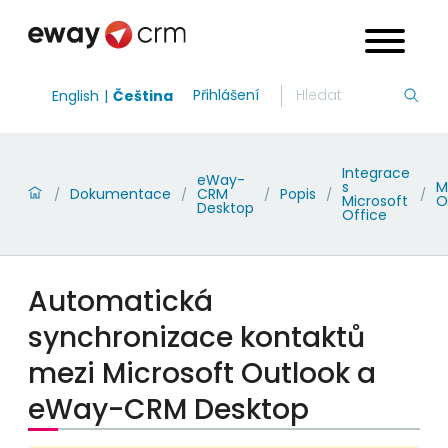
Přihlášení
English
Čeština
Integrace
eWay-
s
M
Dokumentace
CRM
Popis
/
/
/
/
/
Microsoft
O
Desktop
Office
Automatická
synchronizace kontaktů
mezi Microsoft Outlook a
eWay-CRM Desktop