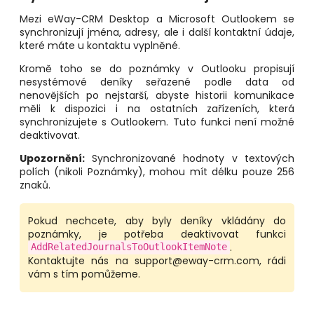
Mezi eWay-CRM Desktop a Microsoft Outlookem se
synchronizují jména, adresy, ale i další kontaktní údaje,
které máte u kontaktu vyplněné.
Kromě toho se do poznámky v Outlooku propisují
nesystémové deníky seřazené podle data od
nenovějších po nejstarší, abyste historii komunikace
měli k dispozici i na ostatních zařízeních, která
synchronizujete s Outlookem. Tuto funkci není možné
deaktivovat.
Upozornění:
Synchronizované hodnoty v textových
polích (nikoli Poznámky), mohou mít délku pouze 256
znaků.
Pokud nechcete, aby byly deníky vkládány do
poznámky, je potřeba deaktivovat funkci
.
AddRelatedJournalsToOutlookItemNote
Kontaktujte nás na support@eway-crm.com, rádi
vám s tím pomůžeme.