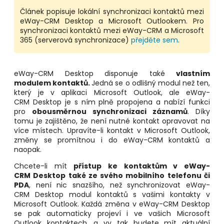
Článek popisuje lokální synchronizaci kontaktů mezi
eWay-CRM Desktop a Microsoft Outlookem. Pro
synchronizaci kontaktů mezi eWay-CRM a Microsoft
365 (serverová synchronizace)
přejděte sem
.
eWay-CRM Desktop disponuje také
vlastním
modulem kontaktů.
Jedná se o odlišný modul než ten,
který je v aplikaci Microsoft Outlook, ale eWay-
CRM Desktop je s ním plně propojena a nabízí funkci
pro
obousměrnou synchronizaci záznamů
. Díky
tomu je zajištěno, že není nutné kontakt opravovat na
více místech. Upravíte-li kontakt v Microsoft Outlook,
změny se promítnou i do eWay-CRM kontaktů a
naopak.
Chcete-li mít
přístup ke kontaktům v eWay
-
CRM Desktop
také ze svého mobilního telefonu či
PDA
, není nic snazšího, než synchronizovat eWay-
CRM Desktop modul kontaktů s vašimi kontakty v
Microsoft Outlook. Každá změna v eWay-CRM Desktop
se pak automaticky projeví i ve vašich Microsoft
Outlook kontaktech, a vy tak budete mít aktuální