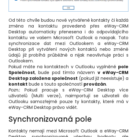
Od této chvíle budou nově vytvářené kontakty či každá
změna na kontaktu provedená přes eWay-CRM
Desktop automaticky přenesena i do odpovídajícího
kontaktu ve vašem Microsoft Outlook a naopak. Tato
synchronizace dat mezi Outlookem a eWay-CRM
Desktop při vytváření nových kontaktů nebo změně
údajů již probíhá průběžně a nijak neovlivňuje práci s
Outlookem.
Pokud máte na kontaktech v Outlooku vyplněné
pole
Společnost
, bude pod tímto názvem
v eWay-CRM
Desktop založena společnost
(pokud již neexistuje) a
kontakt
bude s touto společností
provázán
.
Pozn.:
Pokud pracuje s eWay-CRM Desktop více
uživatelů (Multi verze), naimportují se uživateli do
Outlooku samozřejmě pouze ty kontakty, které má v
eWay-CRM Desktop právo vidět.
Synchronizovaná pole
Kontakty nemají mezi Microsoft Outlook a eWay-CRM
Desktop synchronizované všechny hodnoty, ale