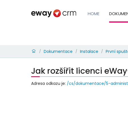
HOME
DOKUME
Dokumentace
Instalace
První spušt
/
/
/
Jak rozšířit licenci eW
Adresa odkazu je:
/cs/dokumentace/5-administr