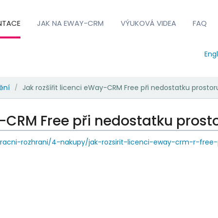
NTACE
JAK NA EWAY-CRM
VÝUKOVÁ VIDEA
FAQ
Engl
ění
Jak rozšířit licenci eWay-CRM Free při nedostatku prosto
/
ay-CRM Free při nedostatku prost
acni-rozhrani/4-nakupy/jak-rozsirit-licenci-eway-crm-r-free