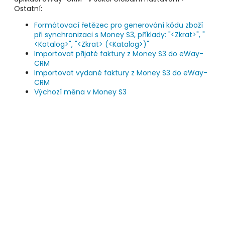
Ostatní:
Formátovací řetězec pro generování kódu zboží
při synchronizaci s Money S3, příklady: "<Zkrat>", "
<Katalog>", "<Zkrat> (<Katalog>)"
Importovat přijaté faktury z Money S3 do eWay-
CRM
Importovat vydané faktury z Money S3 do eWay-
CRM
Výchozí měna v Money S3