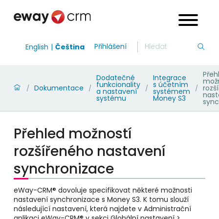
Přihlášení
English
Čeština
Přeh
Dodatečné
Integrace
možn
funkcionality
s účetním
Dokumentace
rozš
/
/
/
/
a nastavení
systémem
nast
systému
Money S3
sync
Přehled možností
rozšířeného nastavení
synchronizace
eWay-CRM® dovoluje specifikovat některé možnosti
nastavení synchronizace s Money S3. K tomu slouží
následující nastavení, která najdete v Administrační
aplikaci eWay-CRM® v sekci Globální nastavení >