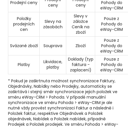
Prodejní ceny
Pohody do
ceny
ceny
eWay-CRM
Slevy v
Položky
Pouze z
Slevy na
záložce
prodejních
Pohody do
zásobách
Ceník na
cen
eWay-CRM
zboží
Pouze z
Svázané zboží
Souprava
Zboží
Pohody do
eWay-CRM
Doklady (typ
Pouze z
Likvidace,
Platby
faktura -
Pohody do
platby
zaplacení)
eWay-CRM
* Pokud je zaškrtnuta možnost synchronizace Faktury,
Objednávky, Nabídky nebo Prodejky, automaticky se
zaškrtává i stejný směr synchronizace jejich položek ve
směru eWay-CRM > Pohoda. V případě manuální
synchronizace ve směru Pohoda > eWay-CRM je ale
nutné vždy provést synchronizaci Faktur a následně i
Položek faktur, respektive Objednávek a Položek
objednávek, Nabídek a Položek nabídek, případně
Prodejek a Položek prodejek. Ve směru Pohoda > eWay-