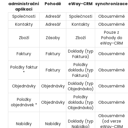
administrační
Pohodě
eWay-CRM
synchronizace
aplikaci
Společnosti
Adresář
Společnosti
Obousměrně
Kontakty
Adresář
Kontakty
Obousměrně
Pouze z
Zboží
Zásoby
Zboží
Pohody do
eWay-CRM
Doklady (typ
Faktury
Faktury
Obousměrně
Faktura)
Položky
Položky faktur
Faktury
dokladu (typ
Obousměrně
*
Faktura)
Doklady (typ
Objednávky
Objednávky
Obousměrně
Objednávka)
Položky
Položky
Objednávky
dokladu
(typ
Obousměrně
objednávek *
Objednávka)
Obousměrně
Doklady (typ
(od verze
Nabídky
Nabídky
Nabídka)
eWay-CRM