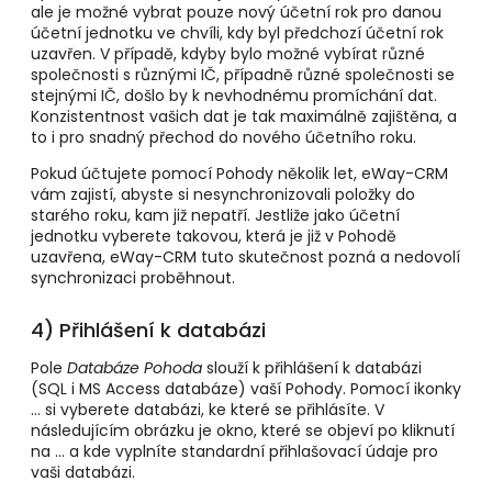
ale je možné vybrat pouze nový účetní rok pro danou
účetní jednotku ve chvíli, kdy byl předchozí účetní rok
uzavřen. V případě, kdyby bylo možné vybírat různé
společnosti s různými IČ, případně různé společnosti se
stejnými IČ, došlo by k nevhodnému promíchání dat.
Konzistentnost vašich dat je tak maximálně zajištěna, a
to i pro snadný přechod do nového účetního roku.
Pokud účtujete pomocí Pohody několik let, eWay-CRM
vám zajistí, abyste si nesynchronizovali položky do
starého roku, kam již nepatří. Jestliže jako účetní
jednotku vyberete takovou, která je již v Pohodě
uzavřena, eWay-CRM tuto skutečnost pozná a nedovolí
synchronizaci proběhnout.
4) Přihlášení k databázi
Pole
Databáze Pohoda
slouží k přihlášení k databázi
(SQL i MS Access databáze) vaší Pohody. Pomocí ikonky
... si vyberete databázi, ke které se přihlásíte. V
následujícím obrázku je okno, které se objeví po kliknutí
na ... a kde vyplníte standardní přihlašovací údaje pro
vaši databázi.