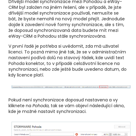
Dřívější model synchronizace mezi Pohodou a eWay-
CRM byl založen na jiném řešení, ale v případě, že jste
dřívější model synchronizace používali, nemusíte se
bát, že byste nemohli na nový model přejít. Jednoduše
dojde k zavedení nové formy synchronizace, ale s tím,
že doposud synchronizovaná data budete mít mezi
eWay-CRM a Pohodou stále synchronizována.
V první řadě je potřeba si uvědomit, zda má uživatel
licenci. To pozná mimo jiné tak, že se v administračním
nastavení podívá dolů na stavový řádek, kde uvidí text
Pohoda konektor, to v případě celoživotní licence na
synchronizaci, nebo zde ještě bude uvedeno datum, do
kdy licence platí.
Pokud není synchronizace doposud nastavena a vy
kliknete na
Pohoda
, tak se vám objeví následující okno,
kde je možné nastavit synchronizaci.