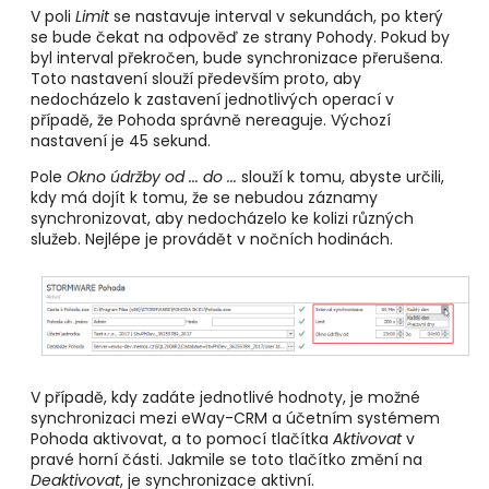
V poli
Limit
se nastavuje interval v sekundách, po který
se bude čekat na odpověď ze strany Pohody. Pokud by
byl interval překročen, bude synchronizace přerušena.
Toto nastavení slouží především proto, aby
nedocházelo k zastavení jednotlivých operací v
případě, že Pohoda správně nereaguje. Výchozí
nastavení je 45 sekund.
Pole
Okno údržby od ... do ...
slouží k tomu, abyste určili,
kdy má dojít k tomu, že se nebudou záznamy
synchronizovat, aby nedocházelo ke kolizi různých
služeb. Nejlépe je provádět v nočních hodinách.
V případě, kdy zadáte jednotlivé hodnoty, je možné
synchronizaci mezi eWay-CRM a účetním systémem
Pohoda aktivovat, a to pomocí tlačítka
Aktivovat
v
pravé horní části. Jakmile se toto tlačítko změní na
Deaktivovat
, je synchronizace aktivní.