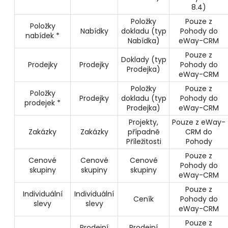
8.4)
Položky
Pouze z
Položky
Nabídky
dokladu (typ
Pohody do
nabídek *
Nabídka)
eWay-CRM
Pouze z
Doklady (typ
Prodejky
Prodejky
Pohody do
Prodejka)
eWay-CRM
Položky
Pouze z
Položky
Prodejky
dokladu (typ
Pohody do
prodejek *
Prodejka)
eWay-CRM
Projekty,
Pouze z eWay-
Zakázky
Zakázky
případně
CRM do
Příležitosti
Pohody
Pouze z
Cenové
Cenové
Cenové
Pohody do
skupiny
skupiny
skupiny
eWay-CRM
Pouze z
Individuální
Individuální
Ceník
Pohody do
slevy
slevy
eWay-CRM
Pouze z
Prodejní
Prodejní