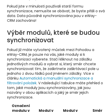
Pokud jste v minulosti používali starší formu
synchronizace, nemusíte se obávat, že byste přišli o svá
data. Data původně synchronizována jsou v eWay-
CRM zachována!
Výběr modulů, které se budou
synchronizovat
Pokud již máte vytvořený můstek mezi Pohodou a
eWay-CRM, je pouze na vás, jaké moduly si k
synchronizaci vyberete. Stačí kliknout na záložku
jednotlivých modulů a vybrat si, který směr chcete
synchronizovat tím, že zaškrtnete zaškrtávací pole u
jednoho z dvou řádků pod jménem záložky. Více v
článku
Automatická a manuální synchronizace a
filtrování položek
. V následující tabulce máte přehled o
tom, jaké moduly jsou synchronizovány, jak jsou
nazvány v obou aplikacích a jaký je směr jejich
synchronizace.
Označení
modulu v
Modul v
Modul v
Směr