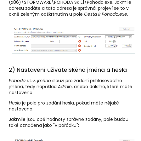
(x86)\STORMWARE\POHODA SK E1\Pohoda.exe. Jakmile
adresu zadáte a tato adresa je správná, projeví se to v
okně zeleným odškrtnutím u pole
Cesta k Pohoda.exe
.
2) Nastavení uživatelského jména a hesla
Pohoda uživ. jméno
slouží pro zadání přihlašovacího
jména, tedy například
Admin
, anebo dalšího, které máte
nastaveno.
Heslo
je pole pro zadání hesla, pokud máte nějaké
nastaveno.
Jakmile jsou obě hodnoty správně zadány, pole budou
také označena jako "v pořádku":