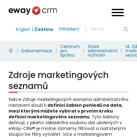
Přihlášení
English
Čeština
Centrum
Staré
14. Z
Dokumentace
pro
administrační
mark
/
/
/
/
správu
rozhraní
sezn
Zdroje marketingových
seznamů
Sekce
Zdroje marketingových seznamů
administračního
nastavení slouží k
definici šablon pohledů na data,
mezi kterými můžete vybírat v prvním kroku
definici marketingového seznamu
. Tyto šablony
definují, z jakého základního souboru dat uložených v
eWay-CRM® je možné záznamy filtrovat a nad kterými
sloupci lze filtry vytvářet. Více o marketingovém