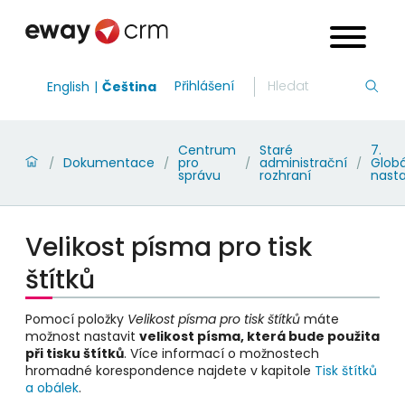
Přihlášení
English
Čeština
Centrum
Staré
7.
Dokumentace
pro
administrační
Globá
/
/
/
/
správu
rozhraní
nast
Velikost písma pro tisk
štítků
Pomocí položky
Velikost písma pro tisk štítků
máte
možnost nastavit
velikost písma, která bude použita
při tisku štítků
. Více informací o možnostech
hromadné korespondence najdete v kapitole
Tisk štítků
a obálek
.