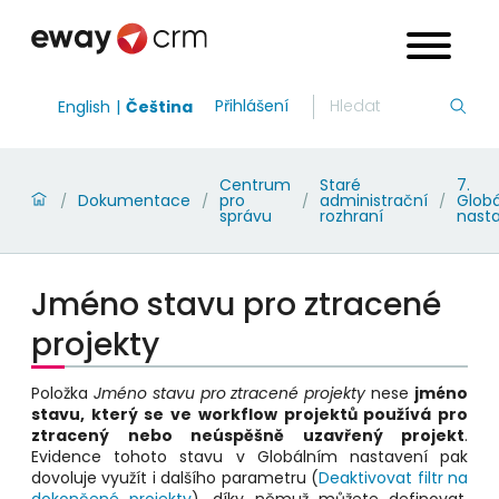
Přihlášení
English
Čeština
Centrum
Staré
7.
Dokumentace
pro
administrační
Globá
/
/
/
/
správu
rozhraní
nast
Jméno stavu pro ztracené
projekty
Položka
Jméno stavu pro ztracené projekty
nese
jméno
stavu, který se ve workflow projektů používá pro
ztracený nebo neúspěšně uzavřený projekt
.
Evidence tohoto stavu v Globálním nastavení pak
dovoluje využít i dalšího parametru (
Deaktivovat filtr na