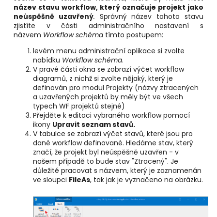
název stavu workflow, který označuje projekt jako
neúspěšně uzavřený
.
Správný název tohoto stavu
zjistíte v části administračního nastavení s
názvem
Workflow schéma
tímto postupem:
levém menu administrační aplikace si zvolte
nabídku
Workflow schéma
.
V pravé části okna se zobrazí výčet workflow
diagramů, z nichž si zvolte nějaký, který je
definován pro modul Projekty (názvy ztracených
a uzavřených projektů by měly být ve všech
typech WF projektů stejné)
Přejděte k editaci vybraného workflow pomocí
ikony
Upravit seznam stavů.
V tabulce se zobrazí výčet stavů, které jsou pro
dané workflow definované. Hledáme stav, který
značí, že projekt byl neúspěšně uzavřen - v
našem případě to bude stav "Ztracený". Je
důležité pracovat s názvem, který je zaznamenán
ve sloupci
FileAs
, tak jak je vyznačeno na obrázku.