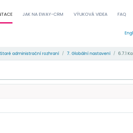
NTACE
JAK NA EWAY-CRM
VÝUKOVÁ VIDEA
FAQ
Engl
Staré administrační rozhraní
7. Globální nastavení
6.7.1 K
/
/