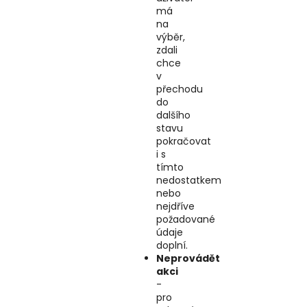
má
na
výběr,
zdali
chce
v
přechodu
do
dalšího
stavu
pokračovat
i s
tímto
nedostatkem
nebo
nejdříve
požadované
údaje
doplní.
Neprovádět
akci
-
pro