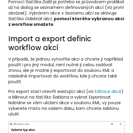
Pomocí tlačítka
Další
je potřeba se průvodcem proklikat
až na dialog se seznamem definovaných akcí (viz první
obrázek). Vybráním akce v
Seznamu akcí
se aktivuje
tlačítko
Odebrat akci,
pomocí kterého vybranou akci
z workflow smažete
.
Import a export definic
workflow akcí
V případě, že jednou vytvoříte akci a chcete ji například
použít i pro jiný modul, není nutné ji celou zadávat
znovu, ale je možné ji exportovat do souboru XML a
následně importovat do workflow, kde ji chcete také
použít.
Pro export stačí otevřít existující akci (viz
Editace akce
)
a kliknout na tlačítko
Šablona
a vybrat
Exportovat
.
Nabídne se vám uložení akce v souboru XML, vy pouze
vyberete místo na vašem disku, kam chcete šablonu
uložit.