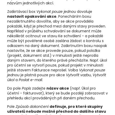
názvům jednotlivých akcí.
Zaškrtávací box
Vykonat pouze jednou
dovoluje
nastavit opakování akce
. Ponecháním boxu
nezaškrtnutého dovolíte, aby se akce prováděla
pokaždé, když je přechod mezi danými stavy proveden.
Například v průběhu schvalování se dokument může
několikrát ocitnout ve stavu Ke schválení - a pokaždé
může být pověřené osobě zaslána žádost o kontrolu s
odkazem na daný dokument. Zaškrtnutím boxu naopak
nastavíte, že se akce provede pouze, pokud položka
(projekt, dokument atd.) v minulosti ještě neprošla
daným stavem, do kterého právě přecházíte. Např. úkol
pro účetní se vytvoří pouze, pokud projekt v minulosti
ještě stavem Fakturace neprošel. Volba
Vykonat pouze
jednou
je platná pouze pro akce
Vytvořit vazbu
,
Vytvořit
úkol
a
Poslat e-mail
.
Do pole
Popis
zadejte
název akce
(např. Úkol pro
účetní - fakturovat), který se bude později zobrazovat v
přehledu akcí prováděných při daném přechodu.
Pole
Způsob dokončení
definuje, pro které skupiny
uživatelů nebude možné přechod do dalšího stavu