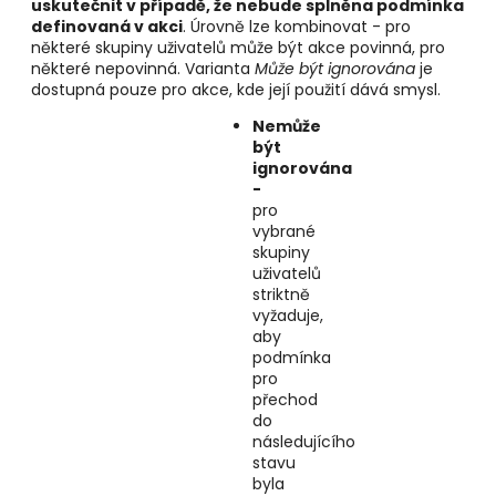
uskutečnit v případě, že nebude splněna podmínka
definovaná v akci
. Úrovně lze kombinovat - pro
některé skupiny uživatelů může být akce povinná, pro
některé nepovinná. Varianta
Může být ignorována
je
dostupná pouze pro akce, kde její použití dává smysl.
Nemůže
být
ignorována
-
pro
vybrané
skupiny
uživatelů
striktně
vyžaduje,
aby
podmínka
pro
přechod
do
následujícího
stavu
byla