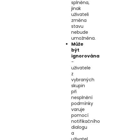
splněna,
jinak
uživateli
změna
stavu
nebude
umožněna.
Může
být
ignorována
-
uživatele
z
vybraných
skupin
při
nesplnění
podmínky
varuje
pomocí
notifikačního
dialogu
a
uživatel