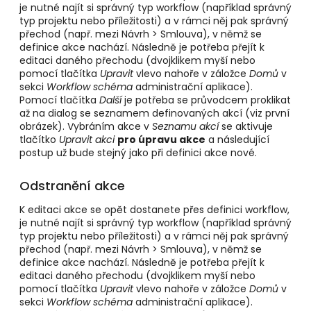
je nutné najít si správný typ workflow (například správný
typ projektu nebo příležitosti) a v rámci něj pak správný
přechod (např. mezi Návrh > Smlouva), v němž se
definice akce nachází. Následně je potřeba přejít k
editaci daného přechodu (dvojklikem myší nebo
pomocí tlačítka
Upravit
vlevo nahoře v záložce
Domů
v
sekci
Workflow schéma
administrační aplikace).
Pomocí tlačítka
Další
je potřeba se průvodcem proklikat
až na dialog se seznamem definovaných akcí (viz první
obrázek). Vybráním akce v
Seznamu akcí
se aktivuje
tlačítko
Upravit akci
pro úpravu akce
a následující
postup už bude stejný jako při definici akce nové.
Odstranění akce
K editaci akce se opět dostanete přes definici workflow,
je nutné najít si správný typ workflow (například správný
typ projektu nebo příležitosti) a v rámci něj pak správný
přechod (např. mezi Návrh > Smlouva), v němž se
definice akce nachází. Následně je potřeba přejít k
editaci daného přechodu (dvojklikem myší nebo
pomocí tlačítka
Upravit
vlevo nahoře v záložce
Domů
v
sekci
Workflow schéma
administrační aplikace).