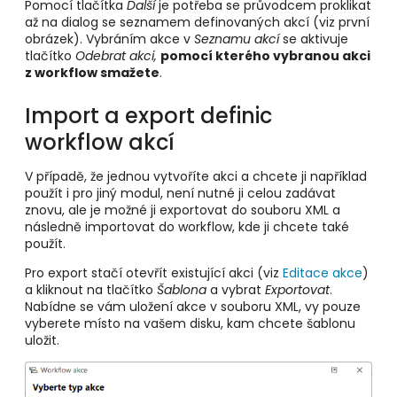
Pomocí tlačítka
Další
je potřeba se průvodcem proklikat
až na dialog se seznamem definovaných akcí (viz první
obrázek). Vybráním akce v
Seznamu akcí
se aktivuje
tlačítko
Odebrat akci,
pomocí kterého vybranou akci
z workflow smažete
.
Import a export definic
workflow akcí
V případě, že jednou vytvoříte akci a chcete ji například
použít i pro jiný modul, není nutné ji celou zadávat
znovu, ale je možné ji exportovat do souboru XML a
následně importovat do workflow, kde ji chcete také
použít.
Pro export stačí otevřít existující akci (viz
Editace akce
)
a kliknout na tlačítko
Šablona
a vybrat
Exportovat
.
Nabídne se vám uložení akce v souboru XML, vy pouze
vyberete místo na vašem disku, kam chcete šablonu
uložit.