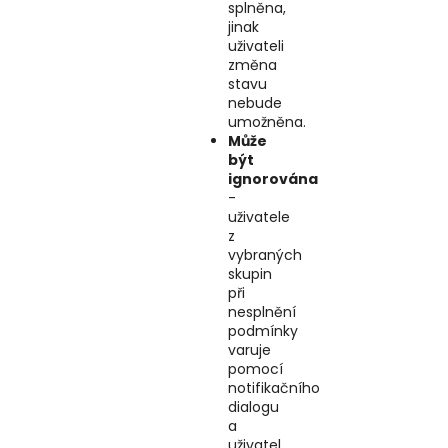
splněna,
jinak
uživateli
změna
stavu
nebude
umožněna.
Může
být
ignorována
-
uživatele
z
vybraných
skupin
při
nesplnění
podmínky
varuje
pomocí
notifikačního
dialogu
a
uživatel