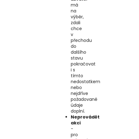
má
na
výběr,
zdali
chce
v
přechodu
do
dalšího
stavu
pokračovat
i s
tímto
nedostatkem
nebo
nejdříve
požadované
údaje
doplní.
Neprovádět
akci
-
pro