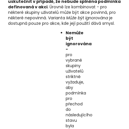
uskutečnit v případě, že nebude splněna podmínka
definovaná v akci
. Úrovně lze kombinovat - pro
některé skupiny uživatelů může být akce povinná, pro
některé nepovinná. Varianta
Může být ignorována
je
dostupná pouze pro akce, kde její použití dává smysl.
Nemůže
být
ignorována
-
pro
vybrané
skupiny
uživatelů
striktně
vyžaduje,
aby
podmínka
pro
přechod
do
následujícího
stavu
byla