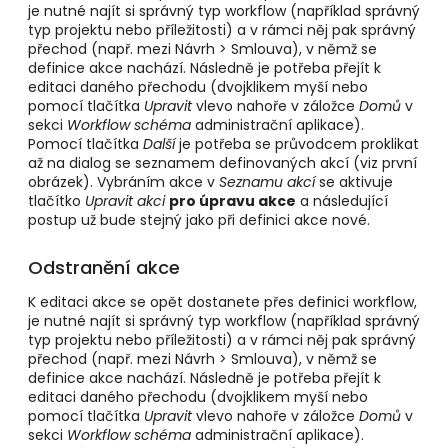
je nutné najít si správný typ workflow (například správný
typ projektu nebo příležitosti) a v rámci něj pak správný
přechod (např. mezi Návrh > Smlouva), v němž se
definice akce nachází. Následně je potřeba přejít k
editaci daného přechodu (dvojklikem myší nebo
pomocí tlačítka
Upravit
vlevo nahoře v záložce
Domů
v
sekci
Workflow schéma
administrační aplikace).
Pomocí tlačítka
Další
je potřeba se průvodcem proklikat
až na dialog se seznamem definovaných akcí (viz první
obrázek). Vybráním akce v
Seznamu akcí
se aktivuje
tlačítko
Upravit akci
pro úpravu akce
a následující
postup už bude stejný jako při definici akce nové.
Odstranění akce
K editaci akce se opět dostanete přes definici workflow,
je nutné najít si správný typ workflow (například správný
typ projektu nebo příležitosti) a v rámci něj pak správný
přechod (např. mezi Návrh > Smlouva), v němž se
definice akce nachází. Následně je potřeba přejít k
editaci daného přechodu (dvojklikem myší nebo
pomocí tlačítka
Upravit
vlevo nahoře v záložce
Domů
v
sekci
Workflow schéma
administrační aplikace).