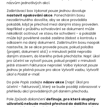
názvům jednotlivých akcí.
Zaškrtávací box
Vykonat pouze jednou
dovoluje
nastavit opakování akce
. Ponecháním boxu
nezaškrtnutého dovolíte, aby se akce prováděla
pokaždé, když je přechod mezi danými stavy proveden.
Například v průběhu schvalování se dokument může
několikrát ocitnout ve stavu Ke schválení - a pokaždé
může být pověřené osobě zaslána žádost o kontrolu s
odkazem na daný dokument. Zaškrtnutím boxu naopak
nastavíte, že se akce provede pouze, pokud položka
(projekt, dokument atd.) v minulosti ještě neprošla
daným stavem, do kterého právě přecházíte. Např. úkol
pro účetní se vytvoří pouze, pokud projekt v minulosti
ještě stavem Fakturace neprošel. Volba
Vykonat pouze
jednou
je platná pouze pro akce
Vytvořit vazbu
,
Vytvořit
úkol
a
Poslat e-mail
.
Do pole
Popis
zadejte
název akce
(např. Úkol pro
účetní - fakturovat), který se bude později zobrazovat v
přehledu akcí prováděných při daném přechodu.
Pole
Způsob dokončení
definuje, pro které skupiny
uživatelů nebude možné přechod do dalšího stavu