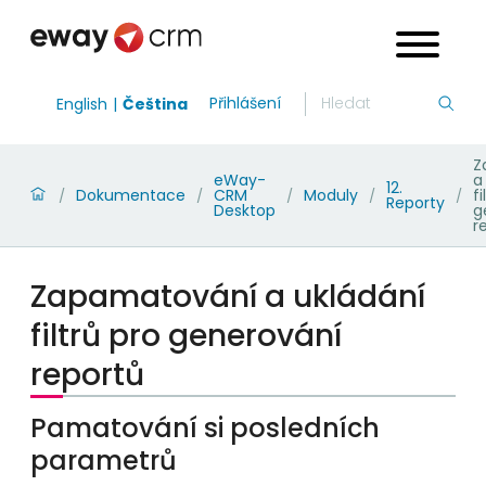
Přihlášení
English
Čeština
Z
eWay-
a
12.
Dokumentace
CRM
Moduly
fi
/
/
/
/
/
Reporty
Desktop
g
r
Zapamatování a ukládání
filtrů pro generování
reportů
Pamatování si posledních
parametrů