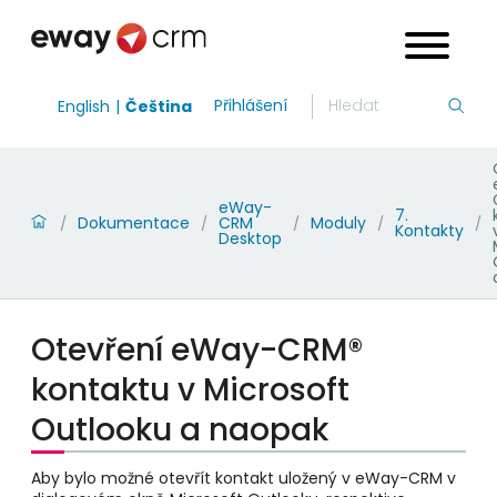
Přihlášení
English
Čeština
eWay-
7.
Dokumentace
CRM
Moduly
/
/
/
/
/
Kontakty
Desktop
Otevření eWay-CRM®
kontaktu v Microsoft
Outlooku a naopak
Aby bylo možné otevřít kontakt uložený v eWay-CRM v