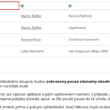
 příslušného sloupce, budou
zobrazeny pouze záznamy obsahu
 na křížek zrušit.
ý i po vypnutí aplikace a jejím opětovném načtení. V případě, 
azená položka
,
Kontakt
, apod. Je filtr použit pouze do té chvíl
 změnit přímo v poli pro vyhledávání. Stačí kliknout myší na iko