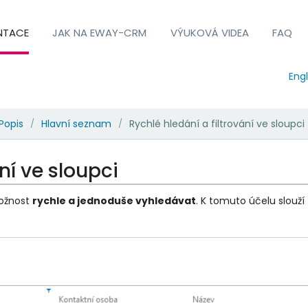
NTACE
JAK NA EWAY-CRM
VÝUKOVÁ VIDEA
FAQ
Engl
Popis
Hlavní seznam
Rychlé hledání a filtrování ve sloupci
/
/
ní ve sloupci
ožnost
rychle a jednoduše vyhledávat
. K tomuto účelu slouží