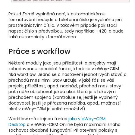
Pokud
Země
vyplněná není, k automatickému
formátování nedojde a telefonní číslo je vyplněno jen
prostřednictvím číslic. V takovém případě pak stačí
napsat číslo s předvolbou, tedy například +420, a bude
také automaicky zformátováno.
Práce s workflow
Některé moduly jako jsou příležitosti a projekty mají
zabudovanou speciální funkci, které se v eWay-CRM
říká workflow. Jedná se o nastavení jednotlivých stavů a
přechodů mezi nimi. Stav určuje, v jaké fázi se váš
projekt, příležitost, apod. nachází, přechod mezi stavy
pak může obsahovat jakou akci, která je s takovým
přechodem spojena (kontroluje se, jestli je vyplněný
dodavatel, jestli je přiřazena nabídka, apod., možností
akcí v eWay-CRM je velké množství).
Workflow má stejnou funkci
jako v eWay-CRM
Desktop
a v eWay-CRM Online byla maximální snaha
zachovat obdobné fungování. Při otevření položky s