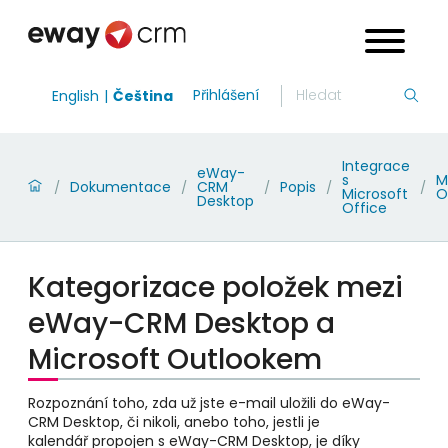
Přihlášení
English
Čeština
Integrace
eWay-
s
M
Dokumentace
CRM
Popis
/
/
/
/
/
Microsoft
O
Desktop
Office
Kategorizace položek mezi
eWay-CRM Desktop a
Microsoft Outlookem
Rozpoznání toho, zda už jste e-mail uložili do eWay-
CRM Desktop, či nikoli, anebo toho, jestli je
kalendář propojen s eWay-CRM Desktop, je díky