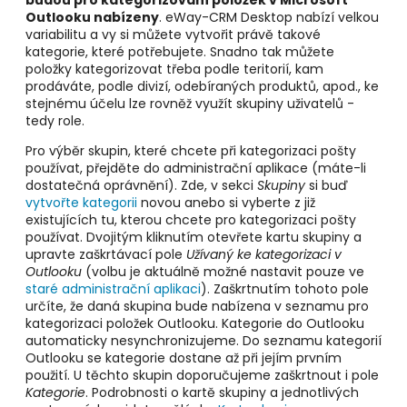
budou pro kategorizování položek v Microsoft
Outlooku
nabízeny
. eWay-CRM Desktop nabízí velkou
variabilitu a vy si můžete vytvořit právě takové
kategorie, které potřebujete. Snadno tak můžete
položky kategorizovat třeba podle teritorií, kam
prodáváte, podle divizí, odebíraných produktů, apod., ke
stejnému účelu lze rovněž využít skupiny uživatelů -
tedy role.
Pro výběr skupin, které chcete při kategorizaci pošty
používat, přejděte do administrační aplikace (máte-li
dostatečná oprávnění). Zde, v sekci
Skupiny
si buď
vytvořte kategorii
novou anebo si vyberte z již
existujících tu, kterou chcete pro kategorizaci pošty
používat. Dvojitým kliknutím otevřete kartu skupiny a
upravte zaškrtávací pole
Užívaný ke kategorizaci v
Outlooku
(volbu je aktuálně možné nastavit pouze ve
staré administrační aplikaci
). Zaškrtnutím tohoto pole
určíte, že daná skupina bude nabízena v seznamu pro
kategorizaci položek Outlooku. Kategorie do Outlooku
automaticky nesynchronizujeme. Do seznamu kategorií
Outlooku se kategorie dostane až při jejím prvním
použití. U těchto skupin doporučujeme zaškrtnout i pole
Kategorie
. Podrobnosti o kartě skupiny a jednotlivých