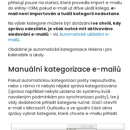
přiřazují pouze na stanici, která provedla import e-mailu
do eWay-CRM, pokud e-mail už dříve uložil kolega,
e-
mail není importován a tudíž kategorii nedostane
.
Na výběr kategorie můžete být dotázáni
i ve chvíli, kdy
zprávu odesíláte, je však nutné mít aktivováno
sledování e-mailů
- viz
Automatické ukládání e-
mailů
.
Obdobně je automatická kategorizace řešena i pro
kalendáře a úkoly.
Manuální kategorizace e-mailů
Pokud automatickou kategorizaci pošty nepoužíváte,
nebo v rámci ní nebyla nějaká zpráva kategorizována
(zpráva například nebyla uložena do systému kvůli
navoleným podmínkám pro synchronizaci pošty), lze ji
vždy dodatečně přiřadit kategorie ručně. Stačí otevřít
e-mail v Microsoft Outlooku a ve spodní části okna
zprávy vybrat kategorie, které chcete e-mailu přiřadit.