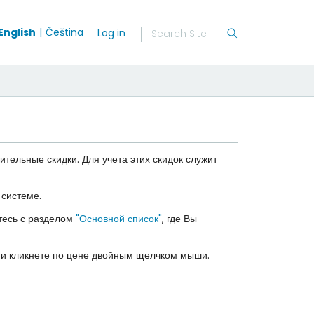
English
Čeština
Log in
ельные скидки. Для учета этих скидок служит
системе.
ьтесь с разделом
"Основной список"
, где Вы
ии кликнете по цене двойным щелчком мыши.