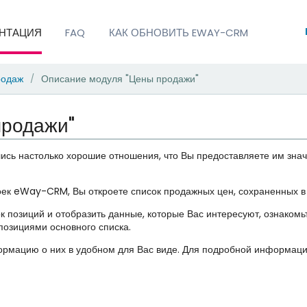
НТАЦИЯ
FAQ
КАК ОБНОВИТЬ EWAY-CRM
родаж
Описание модуля "Цены продажи"
/
продажи"
ь настолько хорошие отношения, что Вы предоставляете им значит
оек
eWay-CRM, Вы откроете список продажных цен, сохраненных в 
к позиций и отобразить данные, которые Вас интересуют, ознаком
озициями основного списка.
ормацию о них в удобном для Вас виде. Для подробной информац