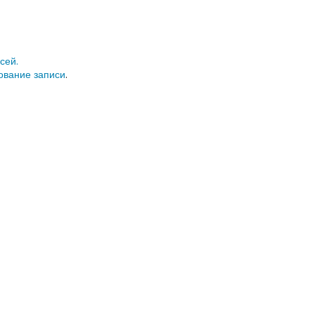
сей.
ование записи
.