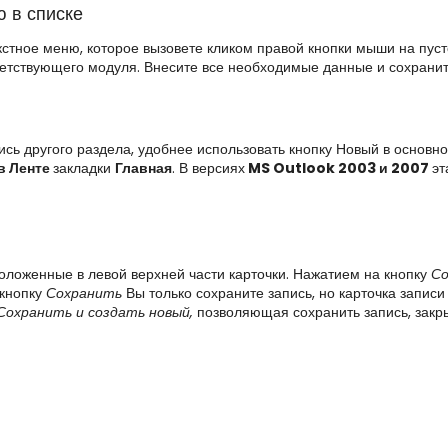
 в списке
кстное меню, которое вызовете кликом правой кнопки мыши на пус
тветствующего модуля. Внесите все необходимые данные и сохранит
ись другого раздела, удобнее использовать кнопку Новый в основн
в Ленте
закладки
Главная
. В версиях
MS Outlook 2003 и 2007
эт
оложенные в левой верхней части карточки. Нажатием на кнопку
Со
 кнопку
Сохранить
Вы только сохраните запись, но карточка записи
Сохранить и создать новый,
позволяющая сохранить запись, закры