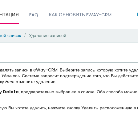
НТАЦИЯ
FAQ
КАК ОБНОВИТЬ EWAY-CRM
ной список
Удаление записей
/
удалять записи в eWay-CRM. Выберите запись, которую хотите удал
т
Удалить
. Система запросит подтверждение того, что Вы действит
пку
Нет
отмените удаление.
у Delete
, предварительно выбрав ее в списке. Оба способа можно
торую Вы хотите удалить, нажмите кнопку Удалить, расположенную в 