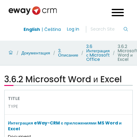
Log in
English
Čeština
3.6
3.6.2
3.
Интеграция
Microsof
Документация
/
/
/
/
Описание
с Microsoft
Word и
Office
Excel
3.6.2 Microsoft Word и Excel
TITLE
TYPE
Интеграция eWay-CRM с приложениями MS Word и
Excel
Document