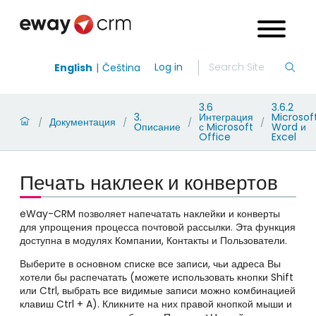
Log in
English
Čeština
3.6
3.6.2
3.
Интеграция
Microsof
Документация
/
/
/
/
Описание
с Microsoft
Word и
Office
Excel
Печать наклеек и конвертов
eWay-CRM позволяет напечатать наклейки и конверты
для упрощения процесса почтовой рассылки. Эта функция
доступна в модулях Компании, Контакты и Пользователи.
Выберите в основном списке все записи, чьи адреса Вы
хотели бы распечатать (можете использовать кнопки Shift
или Ctrl, выбрать все видимые записи можно комбинацией
клавиш Ctrl + A). Кликните на них правой кнопкой мыши и