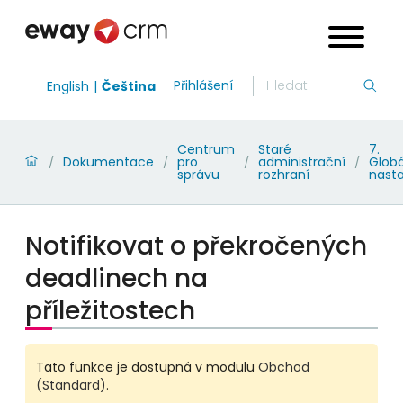
Přihlášení
English
Čeština
Centrum
Staré
7.
Dokumentace
pro
administrační
Globá
/
/
/
/
správu
rozhraní
nast
Notifikovat o překročených
deadlinech na
příležitostech
Tato funkce je dostupná v modulu
Obchod
(Standard)
.