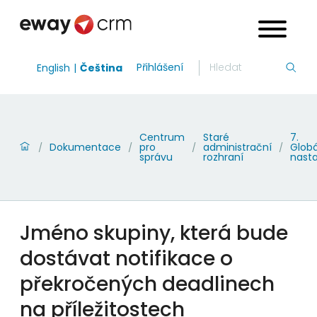
Přihlášení
English
Čeština
Centrum
Staré
7.
Dokumentace
pro
administrační
Globá
/
/
/
/
správu
rozhraní
nast
Jméno skupiny, která bude
dostávat notifikace o
překročených deadlinech
na příležitostech