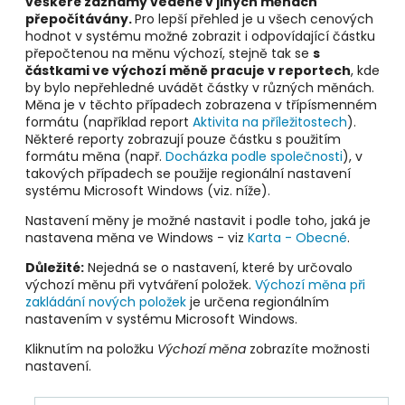
veškeré záznamy vedené v jiných měnách
přepočítávány.
Pro lepší přehled je u všech cenových
hodnot v systému možné zobrazit i odpovídající částku
přepočtenou na měnu výchozí, stejně tak se
s
částkami ve výchozí měně pracuje v reportech
, kde
by bylo nepřehledné uvádět částky v různých měnách.
Měna je v těchto případech zobrazena v třípísmenném
formátu (například report
Aktivita na příležitostech
).
Některé reporty zobrazují pouze částku s použitím
formátu měna (např.
Docházka podle společnosti
), v
takových případech se použije regionální nastavení
systému Microsoft Windows (viz. níže).
Nastavení měny je možné nastavit i podle toho, jaká je
nastavena měna ve Windows - viz
Karta - Obecné
.
Důležité:
Nejedná se o nastavení, které by určovalo
výchozí měnu při vytváření položek.
Výchozí měna při
zakládání nových položek
je určena regionálním
nastavením v systému Microsoft Windows.
Kliknutím na položku
Výchozí měna
zobrazíte možnosti
nastavení.