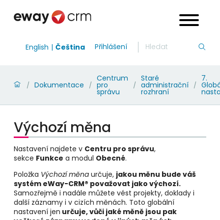
Přihlášení
English
Čeština
Centrum
Staré
7.
Dokumentace
pro
administrační
Globá
/
/
/
/
správu
rozhraní
nast
Výchozí měna
Nastavení najdete v
Centru pro správu
,
sekce
Funkce
a modul
Obecné
.
Položka
Výchozí měna
určuje,
jakou měnu bude váš
systém eWay-CRM
® považovat jako výchozí
.
Samozřejmě i nadále můžete vést projekty, doklady i
další záznamy i v cizích měnách. Toto globální
nastavení jen
určuje, vůči jaké měně jsou pak