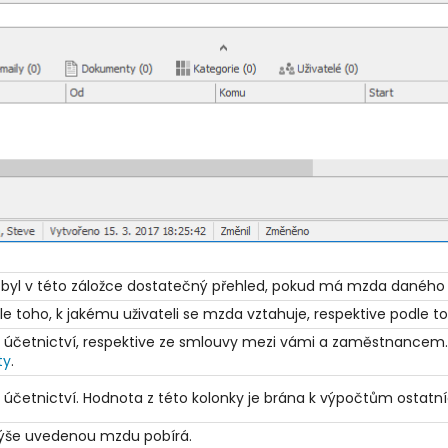
 byl v této záložce dostatečný přehled, pokud má mzda daného 
toho, k jakému uživateli se mzda vztahuje, respektive podle toho, 
 z účetnictví, respektive ze smlouvy mezi vámi a zaměstnancem.
ty
.
 z účetnictví. Hodnota z této kolonky je brána k výpočtům ostatn
výše uvedenou mzdu pobírá.