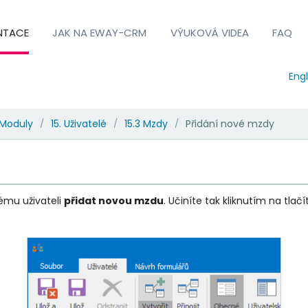
NTACE
JAK NA EWAY-CRM
VÝUKOVÁ VIDEA
FAQ
Engl
Moduly
15. Uživatelé
15.3 Mzdy
Přidání nové mzdy
/
/
/
ému uživateli
přidat novou mzdu
. Učiníte tak kliknutím na tlačí