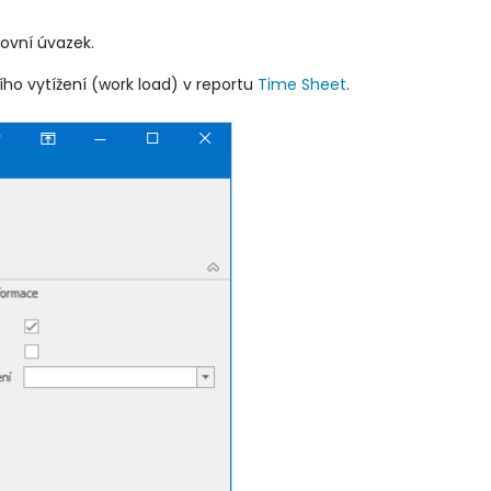
covní úvazek.
ho vytížení (work load) v reportu
Time Sheet
.