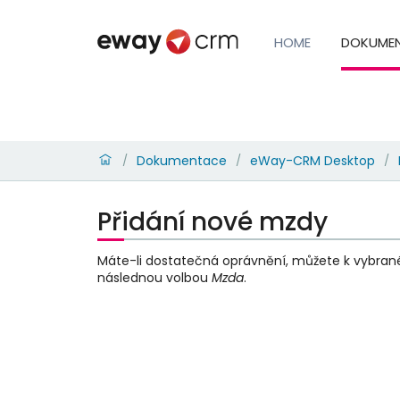
HOME
DOKUME
Dokumentace
eWay-CRM Desktop
/
/
/
Přidání nové mzdy
Máte-li dostatečná oprávnění, můžete k vybran
následnou volbou
Mzda
.