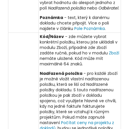
vybrat hodnotu do alespoň jednoho z
polí
Nadřazená položka
nebo
Odběratel
.
Poznámka
- text, který k danému
dokladu chcete připojit. Více o poli
najdete v článku
Pole Poznámka
.
Kód/Název
- zde můžete vybrat
konkrétní položku, kterou jste ukládali v
modulu Zboží, případně zde zboží
zadáte ručně, pokud ho v modulu
Zboží
nemáte uložené. Kód může mít
maximálně 64 znaků.
Nadřazená položka
- pro každé zboží
je možné vložit vlastní nadřazenou
položku, která se liší od Nadřazené
položky dokladu. S touto nadřazenou
položkou je pak zboží v dokladu
spojeno, což využijete hlavně ve chvíli,
kdy na jedné faktuře fakturujete
položky, které se vztahují k různým
projektům. Pokud máte zapnuté
nastavení
Počítat ceny na projektu z
dokladů
, budou se jednotlivé položky