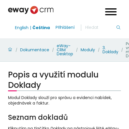
Přihlášení
English
Čeština
P
eWay-
3.
v
Dokumentace
CRM
Moduly
/
/
/
/
/
Doklady
m
Desktop
D
Popis a využití modulu
Doklady
Modul Doklady slouží pro správu a evidenci nabídek,
objednávek a faktur.
Seznam dokladů
Kliknutím na tlačítko
Doklady
na nástrojové liště eWay-