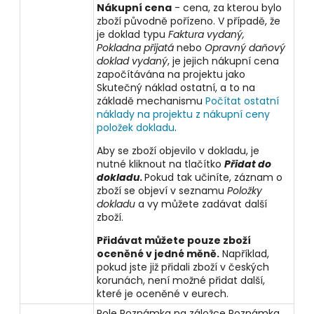
Nákupní cena
- cena, za kterou bylo
zboží původně pořízeno. V případě, že
je doklad typu
Faktura vydaný,
Pokladna přijatá
nebo
Opravný daňový
doklad vydaný
, je jejich nákupní cena
započítávána na projektu jako
Skutečný náklad ostatní, a to na
základě mechanismu
Počítat ostatní
náklady na projektu z nákupní ceny
položek dokladu
.
Aby se zboží objevilo v dokladu, je
nutné kliknout na tlačítko
Přidat do
dokladu
.
Pokud tak učiníte, záznam o
zboží se objeví v seznamu
Položky
dokladu
a vy můžete zadávat další
zboží.
Přidávat můžete pouze zboží
oceněné v jedné měně.
Například,
pokud jste již přidali zboží v českých
korunách, není možné přidat další,
které je oceněné v eurech.
Pole Poznámka na záložce Poznámka