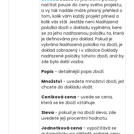
načítat pouze do ceny svého projektu,
a vy tak nadále máte přesný přehled o
tom, kolik vám každý projekt přinesl a
kolik vás stál. Jestliže není
Nadřazená
položka
zboží v dokladu vyplněna, bere
se za jeho nadřazenou položku ta, která
je definována pro doklad. Pokud je
vybrána Nadřazená položka na zboží, je
doklad zobrazený i v záložce Doklady
nadřazené položky tohoto zboží, aniž by
zde byla další vazba.
Popis
- detailnější popis zboží.
Množství
- uvedete množství zboží, jež
chcete do dokladu vložit.
Ceníková cena
- uvede se cena,
která se ke zboží vztahuje.
Sleva
- pokud je na zboží sleva, zde
uvedete její procentní hodnotu.
Jednotková cena
- vypočítává se
automaticky na základě zadané ceny