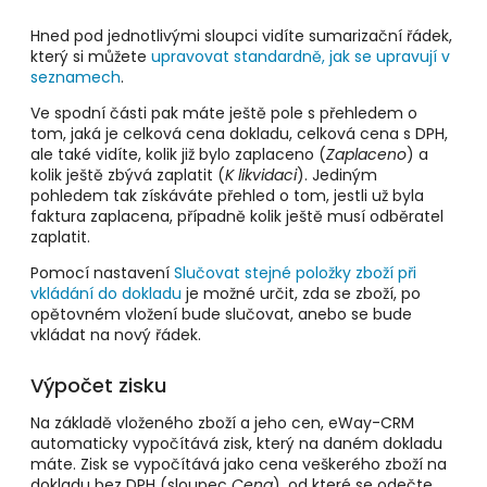
Hned pod jednotlivými sloupci vidíte sumarizační řádek,
který si můžete
upravovat standardně, jak se upravují v
seznamech
.
Ve spodní části pak máte ještě pole s přehledem o
tom, jaká je celková cena dokladu, celková cena s DPH,
ale také vidíte, kolik již bylo zaplaceno (
Zaplaceno
) a
kolik ještě zbývá zaplatit (
K likvidaci
). Jediným
pohledem tak získáváte přehled o tom, jestli už byla
faktura zaplacena, případně kolik ještě musí odběratel
zaplatit.
Pomocí nastavení
Slučovat stejné položky zboží při
vkládání do dokladu
je možné určit, zda se zboží, po
opětovném vložení bude slučovat, anebo se bude
vkládat na nový řádek.
Výpočet zisku
Na základě vloženého zboží a jeho cen, eWay-CRM
automaticky vypočítává zisk, který na daném dokladu
máte. Zisk se vypočítává jako cena veškerého zboží na
dokladu bez DPH (sloupec
Cena
), od které se odečte