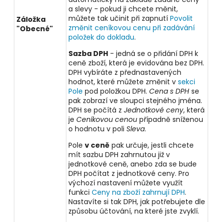
a slevy - pokud ji chcete měnit,
můžete tak učinit při zapnutí
Povolit
Záložka
změnit ceníkovou cenu při zadávání
"Obecné"
položek do dokladu
.
Sazba DPH
- jedná se o přidání DPH k
ceně zboží, která je evidována bez DPH.
DPH vybíráte z přednastavených
hodnot, které můžete změnit v
sekci
Pole
pod položkou DPH.
Cena s DPH
se
pak zobrazí ve sloupci stejného jména.
DPH se počítá z
Jednotkové ceny
, která
je
Ceníkovou cenou
případně sníženou
o hodnotu v poli
Sleva
.
Pole
v ceně
pak určuje, jestli chcete
mít sazbu DPH zahrnutou již v
jednotkové ceně, anebo zda se bude
DPH počítat z jednotkové ceny. Pro
výchozí nastavení můžete využít
funkci
Ceny na zboží zahrnují DPH
.
Nastavíte si tak DPH, jak potřebujete dle
způsobu účtování, na které jste zvyklí.