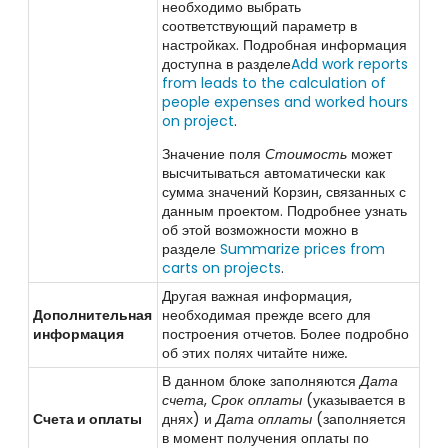
необходимо выбрать
соответствующий параметр в
настройках. Подробная информация
доступна в разделе
Add work reports
from leads to the calculation of
people expenses and worked hours
on project
.
Значение поля
Стоимость
может
высчитываться автоматически как
сумма значений Корзин, связанных с
данным проектом
. Подробнее узнать
об этой возможности можно в
разделе
Summarize prices from
carts on projects
.
Другая важная информация,
Дополнительная
необходимая прежде всего для
информация
построения отчетов. Более подробно
об этих полях читайте ниже
.
В данном блоке заполняются
Дата
счета
,
Срок оплаты
(указывается в
Счета и оплаты
днях) и
Дата оплаты
(заполняется
в момент получения оплаты по