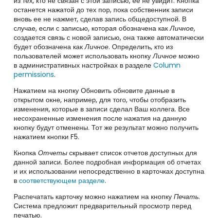
из тех, кто не связан с этой записью, ее не увидит. Кнопка
останется нажатой до тех пор, пока собственник записи
вновь ее не нажмет, сделав запись общедоступной. В
случае, если с записью, которая обозначена как
Личное
,
создается связь с новой записью, она также автоматически
будет обозначена как
Личное
. Определить, кто из
пользователей может использовать кнопку
Личное
можно
в административных настройках в разделе
Column
permissions
.
Нажатием на кнопку Обновить обновите данные в
открытом окне, например, для того, чтобы отобразить
изменения, которые в записи сделал Ваш коллега. Все
несохраненные изменения после нажатия на данную
кнопку будут отменены. Тот же результат можно получить
нажатием кнопки F5.
Кнопка
Отчеты
скрывает список отчетов доступных для
данной записи. Более подробная информация об отчетах
и их использовании непосредственно в карточках доступна
в
соответствующем разделе
.
Распечатать карточку можно нажатием на кнопку
Печать
.
Система предложит предварительный просмотр перед
печатью.