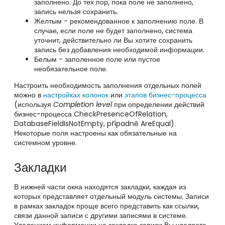
заполнено. До тех пор, пока поле не заполнено,
запись нельзя сохранить.
Желтым - рекомендованное к заполнению поле. В
случае, если поле не будет заполнено, система
уточнит, действительно ли Вы хотите сохранить
запись без добавления необходимой информации.
Белым - заполенное поле или пустое
необязательное поле.
Настроить необходимость заполнения отдельных полей
можно в
настройках колонок
или
этапов бизнес-процесса
(используя
Completion level
при определении действий
бизнес-процесса CheckPresenceOfRelation,
DatabaseFieldIsNotEmpty, případně AreEqual)
.
Некоторые поля настроены как обязательные на
системном уровне.
Закладки
В нижней части окна находятся закладки, каждая из
которых представляет отдельный модуль системы. Записи
в рамках закладок проще всего представить как ссылки,
связи данной записи с другими записями в системе.
Удалением информации на закладке записи Вы удаляете