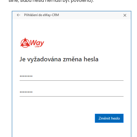
silné, slabá hesla nemusí být povolena):