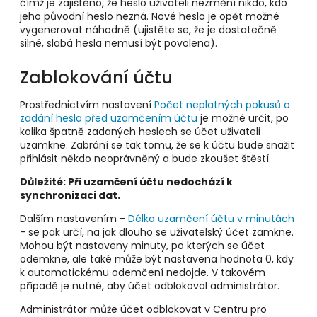
čímž je zajištěno, že heslo uživateli nezmění nikdo, kdo
jeho původní heslo nezná. Nové heslo je opět možné
vygenerovat náhodně
(ujistěte se, že je dostatečně
silné, slabá hesla nemusí být povolena)
.
Zablokování účtu
Prostřednictvím nastavení
Počet neplatných pokusů o
zadání hesla před uzamčením účtu
je možné určit, po
kolika špatně zadaných heslech se účet uživateli
uzamkne. Zabrání se tak tomu, že se k účtu bude snažit
přihlásit někdo neoprávněný a bude zkoušet štěstí.
Důležité: Při uzamčení účtu nedochází k
synchronizaci dat.
Dalším nastavením -
Délka uzamčení účtu v minutách
- se pak určí, na jak dlouho se uživatelský účet zamkne.
Mohou být nastaveny minuty, po kterých se účet
odemkne, ale také může být nastavena hodnota 0, kdy
k automatickému odemčení nedojde. V takovém
případě je nutné, aby účet odblokoval administrátor.
Administrátor může účet odblokovat v Centru pro