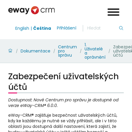
Přihlášení
English
Čeština
1.
Centrum
Zabezpe
Uživatelé
Dokumentace
pro
uživatel
/
/
/
/
a
správu
účtů
oprávnění
Zabezpečení uživatelských
účtů
Dostupnost: Nové Centrum pro správu je dostupné od
verze eWay-CRM® 6.0.0.
eWay-CRM® zajišťuje bezpečnost uživatelských účtů,
kdy ke každému je nutné se vždy přihlásit, ale i v této
oblasti jsou dostupná další nastavení, která zajistí, že