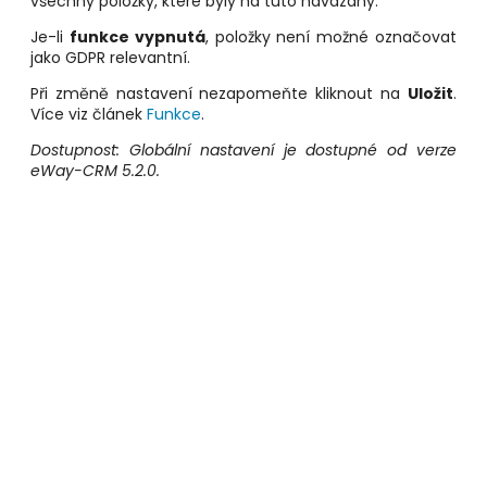
všechny položky, které byly na tuto navázány.
Je-li
funkce vypnutá
, položky není možné označovat
jako GDPR relevantní.
Při změně nastavení nezapomeňte kliknout na
Uložit
.
Více viz článek
Funkce
.
Dostupnost: Globální nastavení je dostupné od verze
eWay-CRM 5.2.0.