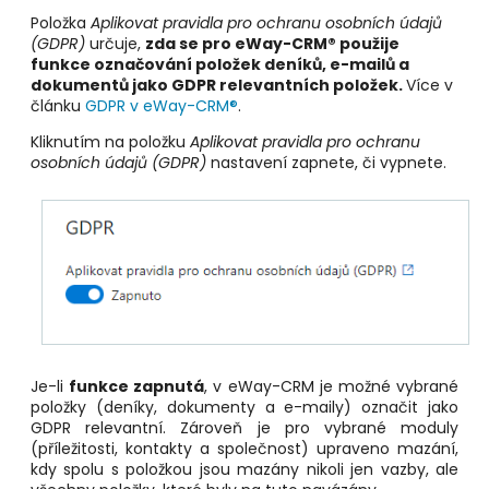
Položka
Aplikovat pravidla pro ochranu osobních údajů
(GDPR)
určuje,
zda se pro eWay-CRM® použije
funkce označování položek deníků, e-mailů a
dokumentů jako GDPR relevantních položek.
Více v
článku
GDPR v eWay-CRM®
.
Kliknutím na položku
Aplikovat pravidla pro ochranu
osobních údajů (GDPR)
nastavení zapnete, či vypnete.
Je-li
funkce zapnutá
, v eWay-CRM je možné vybrané
položky (deníky, dokumenty a e-maily) označit jako
GDPR relevantní. Zároveň je pro vybrané moduly
(příležitosti, kontakty a společnost) upraveno mazání,
kdy spolu s položkou jsou mazány nikoli jen vazby, ale