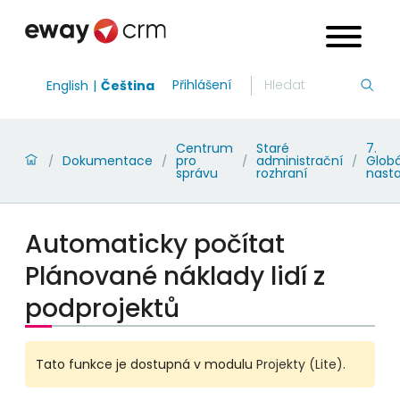
Přihlášení
English
Čeština
Centrum
Staré
7.
Dokumentace
pro
administrační
Globá
/
/
/
/
správu
rozhraní
nast
Automaticky počítat
Plánované náklady lidí z
podprojektů
Tato funkce je dostupná v modulu
Projekty (Lite)
.