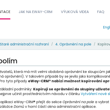
NTACE
JAK NA EWAY-CRM
VÝUKOVÁ VIDEA
FAQ
Engl
Staré administrační rozhraní
4. Oprávnění na pole
Kopíro
/
/
polím
živatelů, která má mít velmi obdobná oprávnění ke sloupcům jako j
á oprávnění). V takovém případě by se jevilo jako komplikovan
 Pro tyto případy
eWay-CRM
®
nabízí možnost kopírování op
 základní podmínky:
Kopírují se oprávnění do skupiny uživatelů
 nejprve učinit prostřednictvím návodu v článku
Vytváření nové s
í aplikaci eWay-CRM® přejít do sekce
Oprávnění na pole
a vybrat 
záložce
Domů
v horní částí okna administrační aplikace.