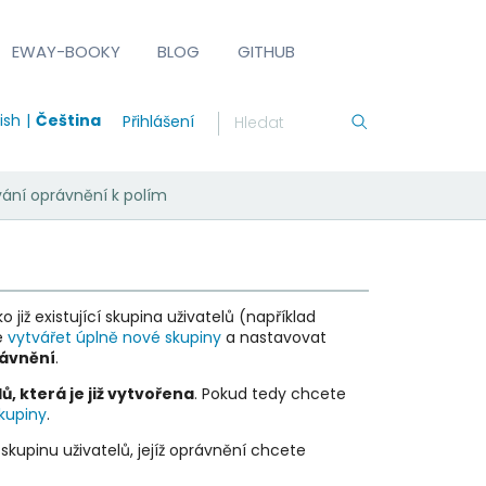
EWAY-BOOKY
BLOG
GITHUB
ish
Čeština
Přihlášení
vání oprávnění k polím
iž existující skupina uživatelů (například
é
vytvářet úplně nové skupiny
a nastavovat
rávnění
.
, která je již vytvořena
. Pokud tedy chcete
kupiny
.
skupinu uživatelů, jejíž oprávnění chcete