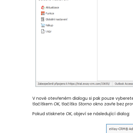
V nově otevřeném dialogu si pak pouze vyberete,
tlačítkem
OK
, tlačítko
Storno
okno zavře bez prov
Pokud stisknete
OK
, objeví se následující dialog: