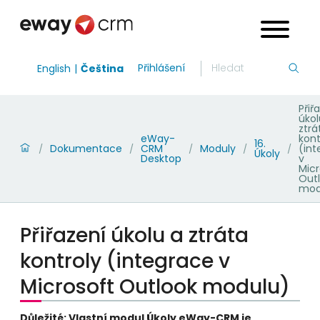
Přihlášení
English
Čeština
Přiř
úkol
ztrá
eWay-
kont
16.
Dokumentace
CRM
Moduly
(int
/
/
/
/
/
Úkoly
Desktop
v
Micr
Out
mod
Přiřazení úkolu a ztráta
kontroly (integrace v
Microsoft Outlook modulu)
Důležité: Vlastní modul Úkoly eWay-CRM je