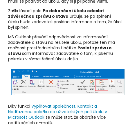
musí se podívat do úkolů, aby si jí případně všiml.
Zaškrtávací pole
Po dokončení úkolu odeslat
závěrečnou zprávu o stavu
určuje, že po splnění
úkolu bude zadavateli poslána informace o tom, že úkol
byl splněn.
MS Outlook převádí odpovědnost za informování
zadavatele o stavu na řešitele úkolu, protože ten má
možnost prostřednictvím tlačítka
Poslat zprávu o
stavu
sám informovat zadavatele o tom, k jakému
pokroku v rámci řešení úkolu došlo.
Díky funkci
Vyplňovat Společnost, Kontakt a
Nadřazenou položku do uživatelských polí úkolu v
Microsoft Outlook
se může stát, že obdržíte více
notifikačních e-mailů.