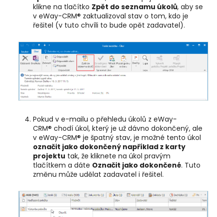
klikne na tlačítko
Zpět do seznamu úkolů
, aby se
v eWay-CRM® zaktualizoval stav o tom, kdo je
řešitel (v tuto chvíli to bude opět zadavatel).
Pokud v e-mailu o přehledu úkolů z eWay-
CRM® chodí úkol, který je už dávno dokončený, ale
v eWay-CRM® je špatný stav, je možné tento úkol
označit jako dokončený například z karty
projektu
tak, že kliknete na úkol pravým
tlačítkem a dáte
Označit jako dokončené
. Tuto
změnu může udělat zadavatel i řešitel.