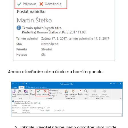
Anebo otevřením okna úkolu na horním panelu:
Jakmile uživatel přijme nebo odmítne úkol, přijde