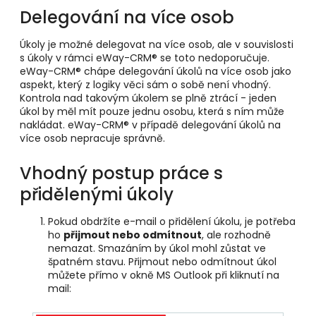
Delegování na více osob
Úkoly je možné delegovat na více osob, ale v souvislosti
s úkoly v rámci eWay-CRM
®
se toto nedoporučuje.
eWay-CRM
® chápe delegování úkolů na více osob jako
aspekt, který z logiky věci sám o sobě není vhodný.
Kontrola nad takovým úkolem se plně ztrácí - jeden
úkol by měl mít pouze jednu osobu, která s ním může
nakládat. eWay-CRM
® v případě delegování úkolů na
více osob nepracuje správně.
Vhodný postup práce s
přidělenými úkoly
Pokud obdržíte e-mail o přidělení úkolu, je potřeba
ho
přijmout nebo odmítnout
, ale rozhodně
nemazat. Smazáním by úkol mohl zůstat ve
špatném stavu. Přijmout nebo odmítnout úkol
můžete přímo v okně MS Outlook při kliknutí na
mail: