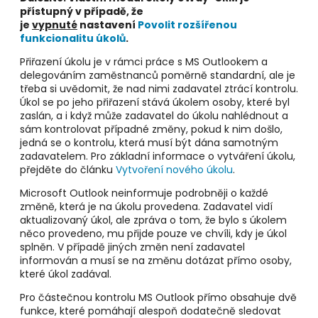
přístupný v případě, že
je
vypnuté
nastavení
Povolit rozšířenou
funkcionalitu úkolů
.
Přiřazení úkolu je v rámci práce s MS Outlookem a
delegováním zaměstnanců poměrně standardní, ale je
třeba si uvědomit, že nad nimi zadavatel ztrácí kontrolu.
Úkol se po jeho přiřazení stává úkolem osoby, které byl
zaslán, a i když může zadavatel do úkolu nahlédnout a
sám kontrolovat případné změny, pokud k nim došlo,
jedná se o kontrolu, která musí být dána samotným
zadavatelem. Pro základní informace o vytváření úkolu,
přejděte do článku
Vytvoření nového úkolu
.
Microsoft Outlook neinformuje podrobněji o každé
změně, která je na úkolu provedena. Zadavatel vidí
aktualizovaný úkol, ale zpráva o tom, že bylo s úkolem
něco provedeno, mu přijde pouze ve chvíli, kdy je úkol
splněn. V případě jiných změn není zadavatel
informován a musí se na změnu dotázat přímo osoby,
které úkol zadával.
Pro částečnou kontrolu MS Outlook přímo obsahuje dvě
funkce, které pomáhají alespoň dodatečně sledovat