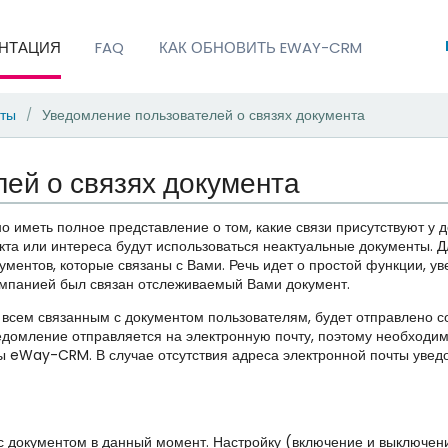
НТАЦИЯ
FAQ
КАК ОБНОВИТЬ EWAY-CRM
нты
Уведомление пользователей о связях документа
/
ей о связях документа
о иметь полное представление о том, какие связи присутствуют у 
оекта или интереса будут использоваться неактуальные документы
кументов, которые связаны с Вами. Речь идет о простой функции,
компанией был связан отслеживаемый Вами документ.
 всем связанным с документом пользователям, будет отправлено с
едомление отправляется на электронную почту, поэтому необходим
ы eWay-CRM. В случае отсутствия адреса электронной почты увед
с документом в данный момент. Настройку (включение и выключен