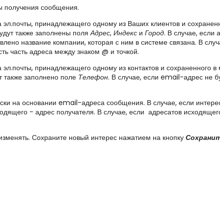
ы получения сообщения.
а эл.почты, принадлежащего одному из Ваших клиентов и сохране
будут также заполнены поля
Адрес
,
Индекс
и
Город
. В случае, есл
влено название компании, которая с ним в системе связана.
В случ
сть часть адреса между знаком @ и точкой.
 эл.почты, принадлежащего одному из контактов и сохраненного в
ут также заполнено поле
Телефон
. В случае, если email-адрес не б
ски на основании email-адреса сообщения. В случае, если интере
ходящего - адрес получателя. В случае, если адресатов исходящег
менять. Сохраните новый интерес нажатием на кнопку
Сохрани