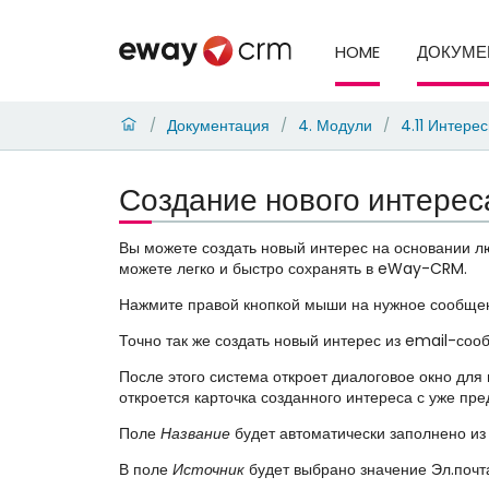
HOME
ДОКУМЕ
Документация
4. Модули
4.11 Интере
/
/
/
Создание нового интерес
Вы можете создать новый интерес на основании л
можете легко и быстро сохранять в eWay-CRM.
Нажмите правой кнопкой мыши на нужное сообщени
Точно так же создать новый интерес из email-соо
После этого система откроет диалоговое окно дл
откроется карточка созданного интереса с уже п
Поле
Название
будет автоматически заполнено из
В поле
Источник
будет выбрано значение Эл.почт