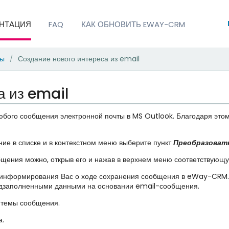
НТАЦИЯ
FAQ
КАК ОБНОВИТЬ EWAY-CRM
сы
Создание нового интереса из email
/
а из email
юбого сообщения электронной почты в MS Outlook. Благодаря это
е в списке и в контекстном меню выберите пункт
Преобразовать
бщения можно, открыв его и нажав в верхнем меню соответствующу
я информирования Вас о ходе сохранения сообщения в eWay-CRM. 
редзаполненными данными на основании email-сообщения.
 темы сообщения.
а.