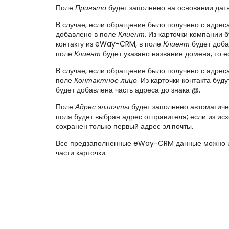
Поле
Принято
будет заполнено на основании дат
В случае, если обращение было получено с адрес
добавлено в поле
Клиент
. Из карточки компании 
контакту из eWay-CRM, в поле
Клиент
будет доба
поле
Клиент
будет указано название домена, то е
В случае, если обращение было получено с адреса
поле
Контактное лицо
. Из карточки контакта буд
будет добавлена часть адреса до знака @.
Поле
Адрес эл.почты
будет заполнено автоматиче
поля будет выбран адрес отправителя; если из ис
сохранен только первый адрес эл.почты.
Все предзаполненные eWay-CRM данные можно из
части карточки.