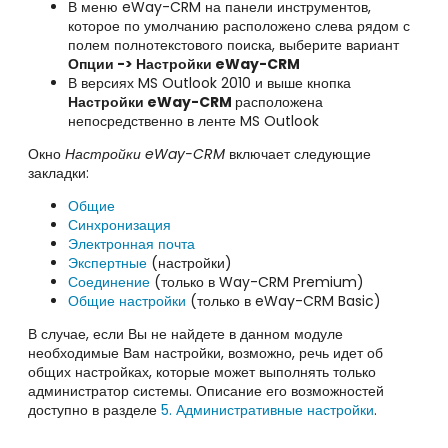
В меню
eWay-CRM на панели инструментов,
которое по умолчанию расположено слева рядом с
полем полнотекстового поиска, выберите вариант
Опции
-> Настройки eWay-CRM
В версиях MS Outlook 2010 и выше кнопка
Настройки eWay-CRM
расположена
непосредственно в ленте
MS Outlook
Окно
Настройки eWay-CRM
включает следующие
закладки:
Общие
Синхронизация
Электронная почта
Экспертные
(настройки)
Соединение
(только в Way-CRM Premium)
Общие настройки
(только в eWay-CRM Basic)
В случае, если Вы не найдете в данном модуле
необходимые Вам настройки, возможно, речь идет об
общих настройках, которые может выполнять только
администратор системы. Описание его возможностей
доступно в разделе
5.
Административные настройки
.