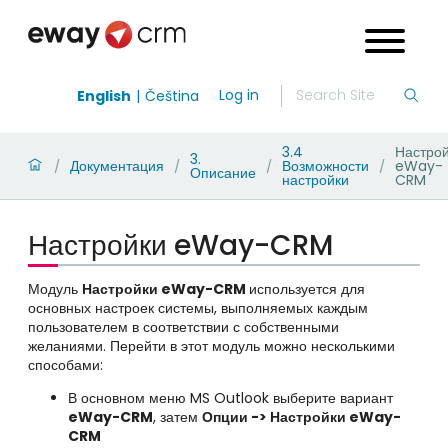
Log in
English
Čeština
3.4
Настро
3.
Документация
Возможности
eWay-
/
/
/
/
Описание
настройки
CRM
Настройки eWay-CRM
Модуль
Настройки
eWay-CRM
используется для
основных настроек системы, выполняемых каждым
пользователем в соответствии с собственными
желаниями. Перейти в этот модуль можно несколькими
способами:
В основном меню MS Outlook выберите вариант
eWay-CRM
, затем
Опции -> Настройки eWay-
CRM