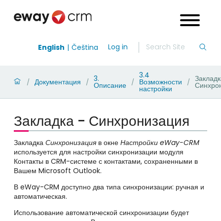
Log in
English
Čeština
3.4
3.
Закладк
Документация
Возможности
/
/
/
/
Описание
Синхро
настройки
Закладка - Синхронизация
Закладка
Синхронизация
в окне
Настройки eWay-CRM
используется
для настройки синхронизации модуля
Контакты в CRM-системе с контактами, сохраненными в
Вашем Microsoft Outlook.
В eWay-CRM доступно два типа синхронизации: ручная и
автоматическая.
Использование автоматической синхронизации будет