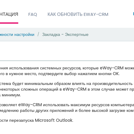
НТАЦИЯ
FAQ
КАК ОБНОВИТЬ EWAY-CRM
жности настройки
Закладка - Экспертные
/
ения использования системных ресурсов, которые eWay-CRM может
го в нужное место, подтвердите выбор нажатием кнопки OK.
система будет минимальным образом влиять на производительность
некоторых сложных операций в eWay-CRM в этом случае может про
а минимум.
озволяет eWay-CRM использовать максимум ресурсов компьютера 
амедлению работы других приложений и более высокой загрузке ко
сти перезапуска Microsoft Outlook.