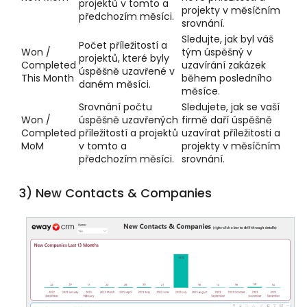
projektů v tomto a
projekty v měsíčním
předchozím měsíci.
srovnání.
Sledujte, jak byl váš
Počet příležitostí a
Won /
tým úspěšný v
projektů, které byly
Completed
uzavírání zakázek
úspěšně uzavřené v
This Month
během posledního
daném měsíci.
měsíce.
Srovnání počtu
Sledujete, jak se vaší
Won /
úspěšně uzavřených
firmě daří úspěšně
Completed
příležitostí a projektů
uzavírat příležitosti a
MoM
v tomto a
projekty v měsíčním
předchozím měsíci.
srovnání.
3) New Contacts & Companies