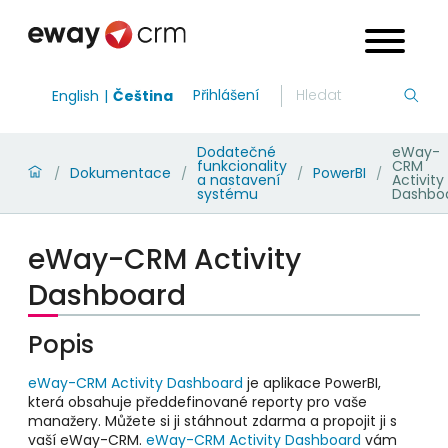
Přihlášení
English
Čeština
Dodatečné
eWay-
funkcionality
CRM
Dokumentace
PowerBI
/
/
/
/
a nastavení
Activity
systému
Dashbo
eWay-CRM Activity
Dashboard
Popis
eWay-CRM Activity Dashboard
je aplikace PowerBI,
která obsahuje předdefinované reporty pro vaše
manažery. Můžete si ji stáhnout zdarma
a propojit ji s
vaší eWay-CRM.
eWay-CRM Activity Dashboard
vám