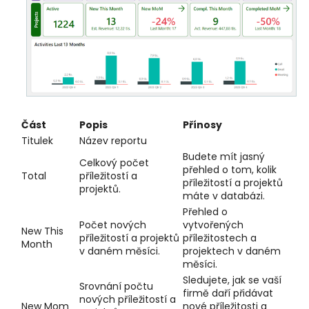
Část
Popis
Přínosy
Titulek
Název reportu
Budete mít jasný
Celkový počet
přehled o tom, kolik
Total
příležitostí a
příležitostí a projektů
projektů.
máte v databázi.
Přehled o
Počet nových
vytvořených
New This
příležitostí a projektů
příležitostech a
Month
v daném měsíci.
projektech v daném
měsíci.
Sledujete, jak se vaší
Srovnání počtu
firmě daří přidávat
nových příležitostí a
New Mom
nové příležitosti a