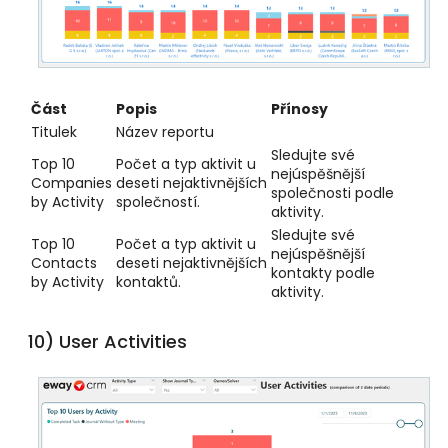
Část
Popis
Přínosy
Titulek
Název reportu
Sledujte své
Top 10
Počet a typ aktivit u
nejúspěšnější
Companies
deseti nejaktivnějších
společnosti podle
by Activity
společností.
aktivity.
Sledujte své
Top 10
Počet a typ aktivit u
nejúspěšnější
Contacts
deseti nejaktivnějších
kontakty podle
by Activity
kontaktů.
aktivity.
10) User Activities