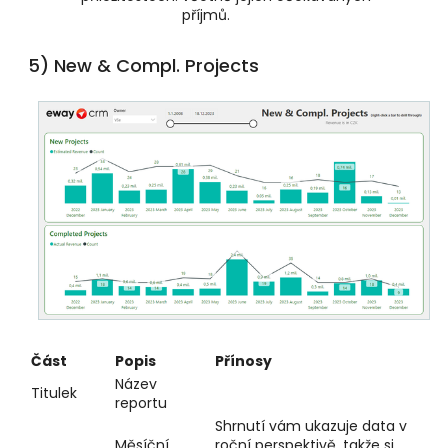
příjmů.
5) New & Compl. Projects
Část
Popis
Přínosy
Název
Titulek
reportu
Shrnutí vám ukazuje data v
Měsíční
roční perspektivě, takže si