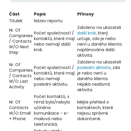
Část
Popis
Přínosy
Titulek
Název reportu
Založeno na ukazateli
Nr. Of
Počet společností /
další krok
, který
Companies
kontaktů, které mají
určuje, zda je nebo
/ Contacts
nebo nemají další
není u daného klienta
W/O Next
krok.
naplánována další
Step
aktivita.
Založeno na ukazateli
Nr. Of
Počet společností /
poslední aktivita
, zda
Companies
kontaktů, které mají
je nebo není u
/ Contacts
nebo nemají
daného klienta
W/O Last
poslední aktivitu.
nějaká nedávná
Activity
aktivita.
Počet kontaktů, s
Nr. Of
nimiž byla/nebyla
Mějte přehled o
Contacts
učiněna
kontaktech, které
W/O Email
komunikace - e-
nejsou správně
+ Phone
mailová nebo
dokončené.
telefonická.