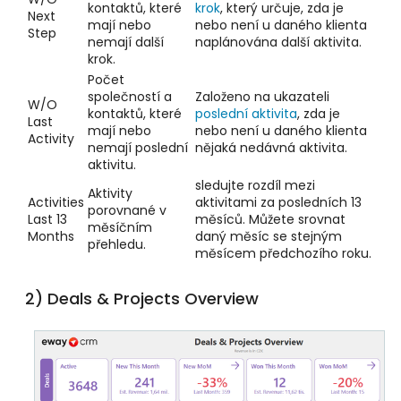
kontaktů, které
krok
, který určuje, zda je
Next
mají nebo
nebo není u daného klienta
Step
nemají další
naplánována další aktivita.
krok.
Počet
společností a
Založeno na ukazateli
W/O
kontaktů, které
poslední aktivita
, zda je
Last
mají nebo
nebo není u daného klienta
Activity
nemají poslední
nějaká nedávná aktivita.
aktivitu.
sledujte rozdíl mezi
Aktivity
Activities
aktivitami za posledních 13
porovnané v
Last 13
měsíců. Můžete srovnat
měsíčním
Months
daný měsíc se stejným
přehledu.
měsícem předchozího roku.
2) Deals & Projects Overview