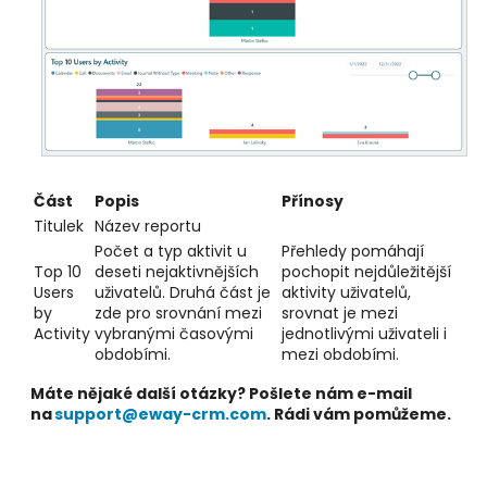
Část
Popis
Přínosy
Titulek
Název reportu
Počet a typ aktivit u
Přehledy pomáhají
Top 10
deseti nejaktivnějších
pochopit nejdůležitější
Users
uživatelů. Druhá část je
aktivity uživatelů,
by
zde pro srovnání mezi
srovnat je mezi
Activity
vybranými časovými
jednotlivými uživateli i
obdobími.
mezi obdobími.
Máte nějaké další otázky? Pošlete nám e-mail
na
support@eway-crm.com
. Rádi vám pomůžeme.