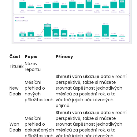
Část
Popis
Přínosy
Název
Titulek
reportu
Shrnutí vám ukazuje data v roční
Měsíční
perspektivě, takže si můžete
New
přehled o
srovnat úspěšnost jednotlivých
Deals
nových
měsíců za poslední rok, a to
příležitostech.
včetně jejich očekávaných
příjmů.
Shrnutí vám ukazuje data v roční
Měsíční
perspektivě, takže si můžete
Won
přehled o
srovnat úspěšnost jednotlivých
Deals
dokončených
měsíců za poslední rok, a to
příležitostech.
včetně jejich očekávaných