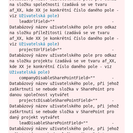
na složku společnosti (zadává se ve tvaru 
af_XX, kde XX je konkrétní číslo daného pole - 
viz 
Uživatelská pole
)
    leadUrlField=""                        - 
Databázový název uživatelského pole pro odkaz 
na složku příležitosti (zadává se ve tvaru 
af_XX, kde XX je konkrétní číslo daného pole - 
viz 
Uživatelská pole
) 
    projectUrlField=""                     - 
Databázový název uživatelského pole pro odkaz 
na složku projektu (zadává se ve tvaru af_XX, 
kde XX je konkrétní číslo daného pole - viz 
Uživatelská pole
)
    companyDisableSharePointField=""       - 
Databázový název uživatelského pole, při jehož 
zaškrtnutí se nebude složka v SharePoint pro 
danou společnost vytvářet
    projectcDisableSharePointField=""      - 
Databázový název uživatelského pole, při jehož 
zaškrtnutí se nebude složka v SharePoint pro 
daný projekt vytvářet
    leadDisableSharePointField=""          - 
Databázový název uživatelského pole, při jehož 