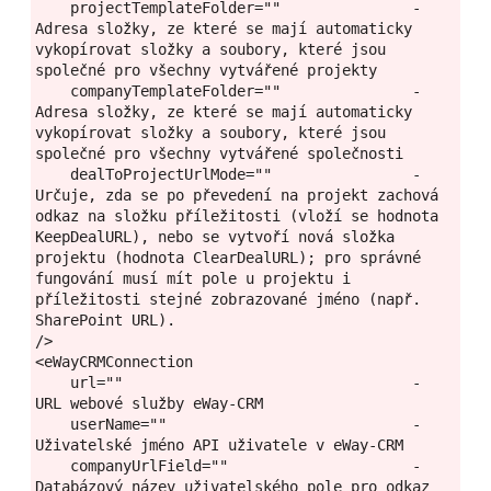
    projectTemplateFolder=""               - 
Adresa složky, ze které se mají automaticky 
vykopírovat složky a soubory, které jsou 
společné pro všechny vytvářené projekty
    companyTemplateFolder=""               - 
Adresa složky, ze které se mají automaticky 
vykopírovat složky a soubory, které jsou 
společné pro všechny vytvářené společnosti
    dealToProjectUrlMode=""                - 
Určuje, zda se po převedení na projekt zachová 
odkaz na složku příležitosti (vloží se hodnota 
KeepDealURL), nebo se vytvoří nová složka 
projektu (hodnota ClearDealURL); pro správné 
fungování musí mít pole u projektu i 
příležitosti stejné zobrazované jméno (např. 
SharePoint URL).
/>
<eWayCRMConnection
    url=""                                 - 
URL webové služby eWay-CRM
    userName=""                            - 
Uživatelské jméno API uživatele v eWay-CRM
    companyUrlField=""                     - 
Databázový název uživatelského pole pro odkaz 