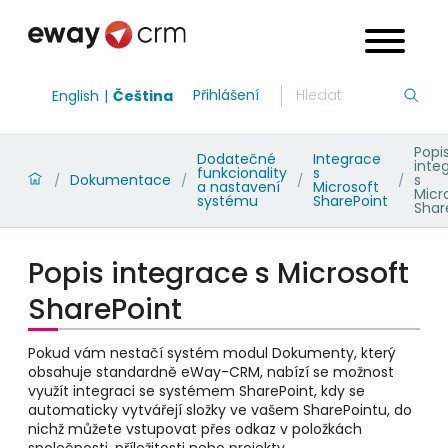
Přihlášení
English
Čeština
Popi
Dodatečné
Integrace
inte
funkcionality
s
Dokumentace
s
/
/
/
/
a nastavení
Microsoft
Micr
systému
SharePoint
Shar
Popis integrace s Microsoft
SharePoint
Pokud vám nestačí systém modul Dokumenty, který
obsahuje standardně eWay-CRM, nabízí se možnost
využít integraci se systémem SharePoint, kdy se
automaticky vytvářejí složky ve vašem SharePointu, do
nichž můžete vstupovat přes odkaz v položkách