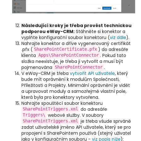
Následující kroky je třeba provést technickou
podporou eWay-CRM:
Stáhněte si konektor a
vyplňte konfigurační soubor konektoru (
viz dále
).
Nahrajte konektor a dříve vygenerovaný certifikát
.pfx (
) do adresáře
SharePointCertificate.pfx
klienta
. Pokud tato
Apps\SharePointConnector
složka neexistuje, je třeba ji vytvořit a musí být
pojmenována
.
SharePointConnector
V eWay-CRM je třeba
vytvořit API uživatele
, který
bude mít oprávnění k modulům Společnosti,
Příležitosti a Projekty. Minimální oprávnění je vidět
a upravovat moduly a samozřejmě vlastní pole,
která byla pro konektory vytvořena.
Nahrajte spouštěcí soubor konektoru
do adresáře
SharePointTriggers.xml
webové služby. V soubory
Triggers\
je třeba všude sprváně
SharePointTriggers.xml
zadat uživatelské jméno API uživatele, který se pro
propojení s SharePointem používá (stejný uživatel
jako v konfiguračním souboru -
viz popis níže
):