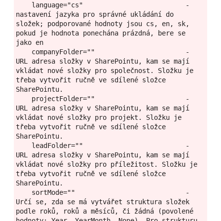
    language="cs"                          - 
nastavení jazyka pro správné ukládání do 
složek; podporované hodnoty jsou cs, en, sk, 
pokud je hodnota ponechána prázdná, bere se 
jako en
    companyFolder=""                       - 
URL adresa složky v SharePointu, kam se mají 
vkládat nové složky pro společnost. Složku je 
třeba vytvořit ručně ve sdílené složce 
SharePointu.
    projectFolder=""                       - 
URL adresa složky v SharePointu, kam se mají 
vkládat nové složky pro projekt. Složku je 
třeba vytvořit ručně ve sdílené složce 
SharePointu.
    leadFolder=""                          - 
URL adresa složky v SharePointu, kam se mají 
vkládat nové složky pro příležitost. Složku je 
třeba vytvořit ručně ve sdílené složce 
SharePointu.
    sortMode=""                            - 
Určí se, zda se má vytvářet struktura složek 
podle roků, roků a měsíců, či žádná (povolené 
hodnoty: Year, YearMonth, None). Pro strukturu 