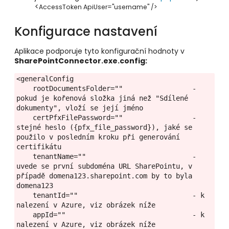
<
AccessToken
ApiUser
=
"username"
/>
Konfigurace nastavení
Aplikace podporuje tyto konfigurační hodnoty v
SharePointConnector.exe.config
:
<generalConfig
    rootDocumentsFolder=""                 - 
pokud je kořenová složka jiná než "Sdílené 
dokumenty", vloží se její jméno
    certPfxFilePassword=""                 - 
stejné heslo ({pfx_file_password}), jaké se 
použilo v posledním kroku při generování 
certifikátu
    tenantName=""                          - 
uvede se první subdoména URL SharePointu, v 
případě domena123.sharepoint.com by to byla 
domena123
    tenantId=""                            - k 
nalezení v Azure, viz obrázek níže
    appId=""                               - k 
nalezení v Azure, viz obrázek níže