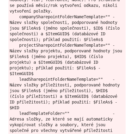
se používá měsíc/rok vytvoření odkazu, nikoli 
vytvoření položky.
    companySharepointFolderNameTemplate="" - 
Název složky společnosti, podporované hodnoty 
jsou $FileAs$ (jméno společnosti), $ID$ (číslo 
společnosti) a $ItemGUID$ (databázové ID 
společnosti); příklad použití: $FileAs$
    projectSharepointFolderNameTemplate="" - 
Název složky projektu, podporované hodnoty jsou 
$FileAs$ (jméno projektu), $HID$ (číslo 
projektu) a $ItemGUID$ (databázové ID 
projektu); příklad použití: $FileAs$ - 
$ItemGUID$
    leadSharepointFolderNameTemplate=""    - 
Název složky příležitosti, podporované hodnoty 
jsou $FileAs$ (jméno příležitosti), $HID$ 
(číslo příležitosti) a $ItemGUID$ (databázové 
ID příležitosti); příklad použití: $FileAs$ - 
$HID
    leadTemplateFolder=""                  - 
Adresa složky, ze které se mají automaticky 
vykopírovat složky a soubory, které jsou 
společné pro všechny vytvářené příležitosti