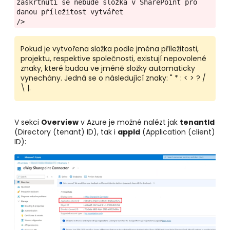
zaškrtnutí se nebude složka v SharePoint pro 
danou příležitost vytvářet
/>
Pokud je vytvořena složka podle jména příležitosti,
projektu, respektive společnosti, existují nepovolené
znaky, které budou ve jméně složky automaticky
vynechány. Jedná se o následující znaky: " * : < > ? /
\ |.
V sekci
Overview
v Azure je možné nalézt jak
tenantId
(Directory (tenant) ID), tak i
appId
(Application (client)
ID):