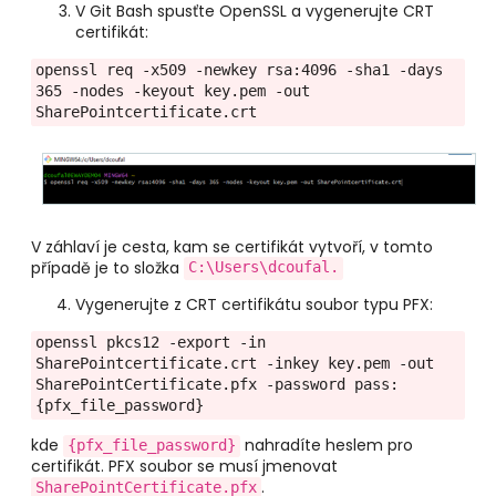
V Git Bash spusťte OpenSSL a vygenerujte CRT
certifikát:
openssl req -x509 -newkey rsa:4096 -sha1 -days 
365 -nodes -keyout key.pem -out 
SharePointcertificate.crt
V záhlaví je cesta, kam se certifikát vytvoří, v tomto
případě je to složka
C:\Users\dcoufal.
Vygenerujte z CRT certifikátu soubor typu PFX:
openssl pkcs12 -export -in 
SharePointcertificate.crt -inkey key.pem -out 
SharePointCertificate.pfx -password pass:
{pfx_file_password}
kde
nahradíte heslem pro
{pfx_file_password}
certifikát. PFX soubor se musí jmenovat
.
SharePointCertificate.pfx