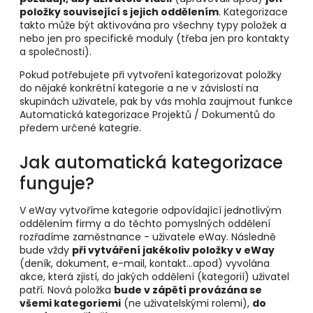
položky související s jejich oddělením
. Kategorizace
takto může být aktivována pro všechny typy položek a
nebo jen pro specifické moduly (třeba jen pro kontakty
a společnosti).
Pokud potřebujete při vytvoření kategorizovat položky
do nějaké konkrétní kategorie a ne v závislosti na
skupinách uživatele, pak by vás mohla zaujmout funkce
Automatická kategorizace Projektů / Dokumentů do
předem určené kategrie.
Jak automatická kategorizace
funguje?
V eWay vytvoříme kategorie odpovídající jednotlivým
oddělením firmy a do těchto pomyslných oddělení
rozřadíme zaměstnance - uživatele eWay. Následně
bude vždy
při vytváření jakékoliv položky v eWay
(deník, dokument, e-mail, kontakt...apod) vyvolána
akce, která zjistí, do jakých oddělení (kategorií) uživatel
patří. Nová položka
bude v zápětí provázána se
všemi kategoriemi
(ne uživatelskými rolemi),
do