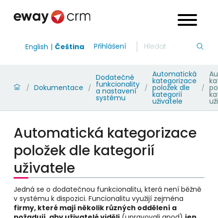
Přihlášení
English
Čeština
Automatická
Au
Dodatečné
kategorizace
ka
funkcionality
Dokumentace
položek dle
po
/
/
/
/
a nastavení
kategorií
ka
systému
uživatele
už
Automatická kategorizace
položek dle kategorií
uživatele
Jedná se o dodatečnou funkcionalitu, která není běžně
v systému k dispozici.
Funcionalitu využijí zejména
firmy, které mají několik různých oddělení a
požadují, aby uživatelé viděli
(upravovali apod)
jen