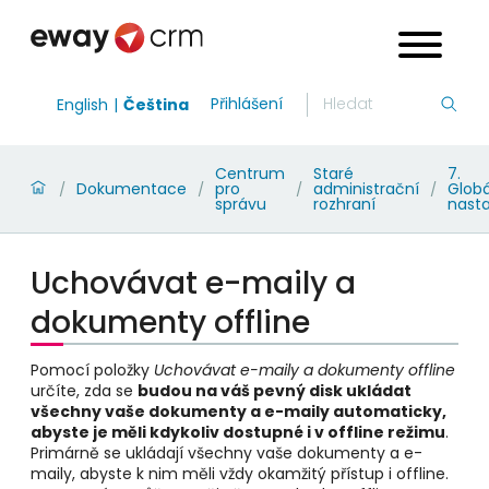
Přihlášení
English
Čeština
Centrum
Staré
7.
Dokumentace
pro
administrační
Globá
/
/
/
/
správu
rozhraní
nast
Uchovávat e-maily a
dokumenty offline
Pomocí položky
Uchovávat e-maily a dokumenty offline
určíte, zda se
budou na váš pevný disk ukládat
všechny vaše dokumenty a e-maily automaticky,
abyste je měli kdykoliv dostupné i v offline režimu
.
Primárně se ukládají všechny vaše dokumenty a e-
maily, abyste k nim měli vždy okamžitý přístup i offline.