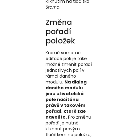
kliknutím na tlačítko
Storno
.
Změna
pořadí
položek
Kromě samotné
editace polí je také
možné změnit pořadí
jednotlivých polí v
rámci daného
modulu.
Na dialog
daného modulu
jsou uživatelská
pole načítána
právě v takovém
pořadí, které zde
navolíte.
Pro změnu
pořadí je nutné
kliknout pravým
tlačítkem na položku,