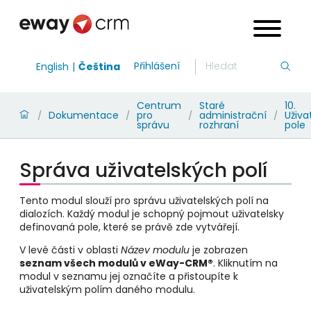
Přihlášení
English
Čeština
Centrum
Staré
10.
Dokumentace
pro
administrační
Uživa
/
/
/
/
správu
rozhraní
pole
Správa uživatelských polí
Tento modul slouží pro správu uživatelských polí na
dialozích. Každý modul je schopný pojmout uživatelsky
definovaná pole, které se právě zde vytvářejí.
V levé části v oblasti
Název modulu
je zobrazen
seznam všech modulů v eWay-CRM®
. Kliknutím na
modul v seznamu jej označíte a přistoupíte k
uživatelským polím daného modulu.