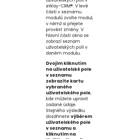
eWay-CRM®. V levé
části v seznamu
modulů zvolte modul,
v němž si přejete
provést změny. V
hlavní části okna se
zobrazí seznam
uživatelských polí v
daném modulu.
Dvojím kliknutím
na uživatelské pole
v seznamu
zobrazíte kartu
vybraného
uživatelského pole
,
kde můžete upravit
zadané údaje.
Stejného výsledku
dosáhnete
výběrem
uživatelského pole
v seznamu a
kliknutím na