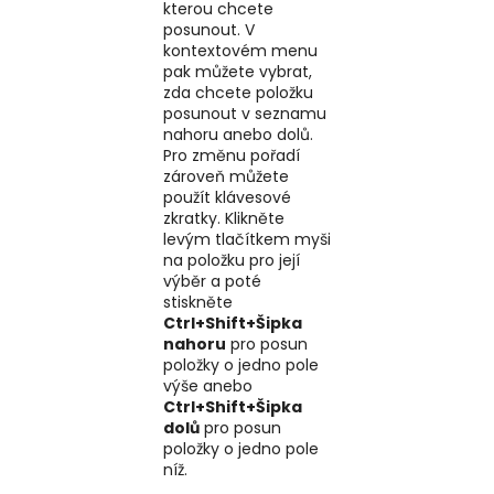
kterou chcete
posunout. V
kontextovém menu
pak můžete vybrat,
zda chcete položku
posunout v seznamu
nahoru anebo dolů.
Pro změnu pořadí
zároveň můžete
použít klávesové
zkratky. Klikněte
levým tlačítkem myši
na položku pro její
výběr a poté
stiskněte
Ctrl+Shift+Šipka
nahoru
pro posun
položky o jedno pole
výše anebo
Ctrl+Shift+Šipka
dolů
pro posun
položky o jedno pole
níž.