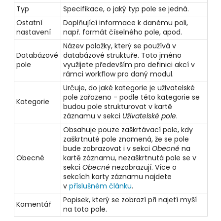
Typ
Specifikace, o jaký typ pole se jedná.
Ostatní
Doplňující informace k danému poli,
nastavení
např. formát číselného pole, apod.
Název položky, který se používá v
Databázové
databázové struktuře. Toto jméno
pole
využijete především pro definici akcí v
rámci workflow pro daný modul.
Určuje, do jaké kategorie je uživatelské
pole zařazeno - podle této kategorie se
Kategorie
budou pole strukturovat v kartě
záznamu v sekci
Uživatelské pole
.
Obsahuje pouze zaškrtávací pole, kdy
zaškrtnuté pole znamená, že se pole
bude zobrazovat i v sekci
Obecné
na
Obecné
kartě záznamu, nezaškrtnutá pole se v
sekci
Obecné
nezobrazují. Více o
sekcích karty záznamu najdete
v
příslušném článku
.
Popisek, který se zobrazí při najetí myší
Komentář
na toto pole.