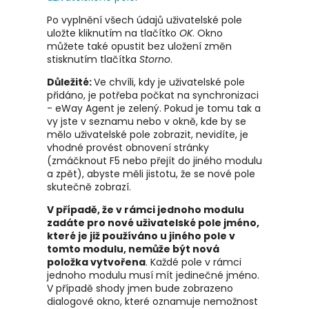
Po vyplnění všech údajů uživatelské pole
uložte kliknutím na tlačítko
OK
. Okno
můžete také opustit bez uložení změn
stisknutím tlačítka
Storno
.
Důležité:
Ve chvíli, kdy je uživatelské pole
přidáno, je potřeba počkat na synchronizaci
- eWay Agent je zelený. Pokud je tomu tak a
vy jste v seznamu nebo v okně, kde by se
mělo uživatelské pole zobrazit, nevidíte, je
vhodné provést obnovení stránky
(zmáčknout F5 nebo přejít do jiného modulu
a zpět), abyste měli jistotu, že se nové pole
skutečně zobrazí.
V případě, že v rámci jednoho modulu
zadáte pro nové uživatelské pole jméno,
které je již používáno u jiného pole v
tomto modulu, nemůže být nová
položka vytvořena
. Každé pole v rámci
jednoho modulu musí mít jedinečné jméno.
V případě shody jmen bude zobrazeno
dialogové okno, které oznamuje nemožnost