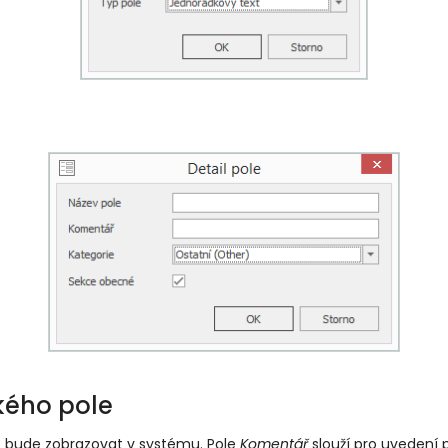
kého pole
se bude zobrazovat v systému. Pole
Komentář
slouží pro uvedení p