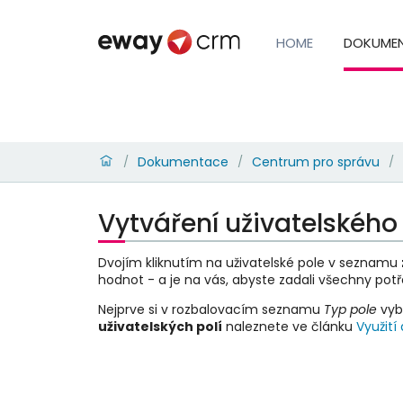
HOME
DOKUME
Dokumentace
Centrum pro správu
/
/
/
Vytváření uživatelského
Dvojím kliknutím na uživatelské pole v seznamu
hodnot - a je na vás, abyste zadali všechny pot
Nejprve si v rozbalovacím seznamu
Typ pole
vybe
uživatelských polí
naleznete ve článku
Využití