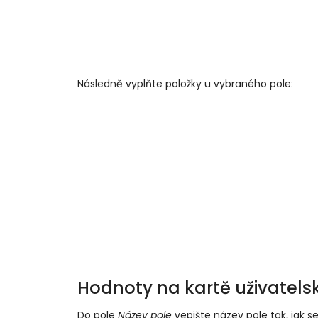
Následně vyplňte položky u vybraného pole:
Hodnoty na kartě uživatels
Do pole
Název pole
vepište název pole tak, jak 