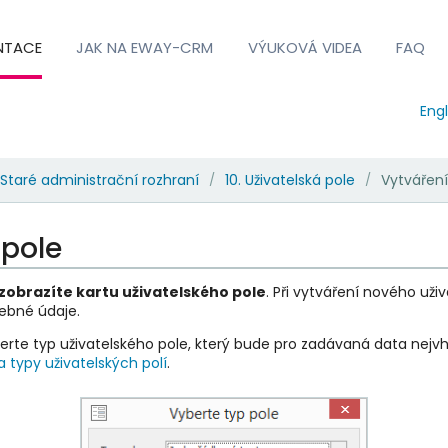
NTACE
JAK NA EWAY-CRM
VÝUKOVÁ VIDEA
FAQ
Engl
Staré administrační rozhraní
10. Uživatelská pole
Vytváření
/
/
 pole
zobrazíte kartu uživatelského pole
. Při vytváření nového uži
řebné údaje.
rte typ uživatelského pole, který bude pro zadávaná data nejv
 a typy uživatelských polí
.